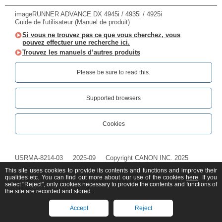
imageRUNNER ADVANCE DX 4945i / 4935i / 4925i
Guide de l'utilisateur (Manuel de produit)
Si vous ne trouvez pas ce que vous cherchez, vous
pouvez effectuer une recherche ici.
Trouvez les manuels d’autres produits
Please be sure to read this.‎
Supported browsers
Cookies
USRMA-8214-03
2025-09
Copyright CANON INC. 2025
This site uses cookies to provide its contents and functions and improve their
qualities etc. You can find out more about our use of the cookies
here
. If you
select "Reject", only cookies necessary to provide the contents and functions of
the site are recorded and stored.
Accept
Reject