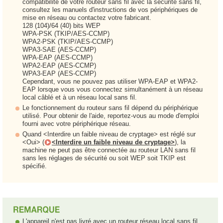
compatibilité de votre routeur sans fil avec la sécurité sans fil,
consultez les manuels d'instructions de vos périphériques de
mise en réseau ou contactez votre fabricant.
128 (104)/64 (40) bits WEP
WPA-PSK (TKIP/AES-CCMP)
WPA2-PSK (TKIP/AES-CCMP)
WPA3-SAE (AES-CCMP)
WPA-EAP (AES-CCMP)
WPA2-EAP (AES-CCMP)
WPA3-EAP (AES-CCMP)
Cependant, vous ne pouvez pas utiliser WPA-EAP et WPA2-
EAP lorsque vous vous connectez simultanément à un réseau
local câblé et à un réseau local sans fil.
Le fonctionnement du routeur sans fil dépend du périphérique
utilisé. Pour obtenir de l'aide, reportez-vous au mode d'emploi
fourni avec votre périphérique réseau.
Quand <Interdire un faible niveau de cryptage> est réglé sur
<Oui> (
<Interdire un faible niveau de cryptage>
), la
machine ne peut pas être connectée au routeur LAN sans fil
sans les réglages de sécurité ou soit WEP soit TKIP est
spécifié.
L'appareil n'est pas livré avec un routeur réseau local sans fil.