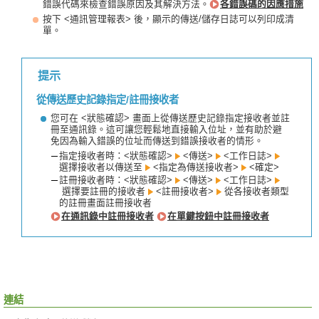
錯誤代碼來檢查錯誤原因及其解決方法。
各錯誤碼的因應措施
按下 <通訊管理報表> 後，顯示的傳送/儲存日誌可以列印成清
單。
提示
從傳送歷史記錄指定/註冊接收者
您可在 <狀態確認> 畫面上從傳送歷史記錄指定接收者並註
冊至通訊錄。這可讓您輕鬆地直接輸入位址，並有助於避
免因為輸入錯誤的位址而傳送到錯誤接收者的情形。
指定接收者時：<狀態確認>
<傳送>
<工作日誌>
選擇接收者以傳送至
<指定為傳送接收者>
<確定>
註冊接收者時：<狀態確認>
<傳送>
<工作日誌>
選擇要註冊的接收者
<註冊接收者>
從各接收者類型
的註冊畫面註冊接收者
在通訊錄中註冊接收者
在單鍵按鈕中註冊接收者
連結