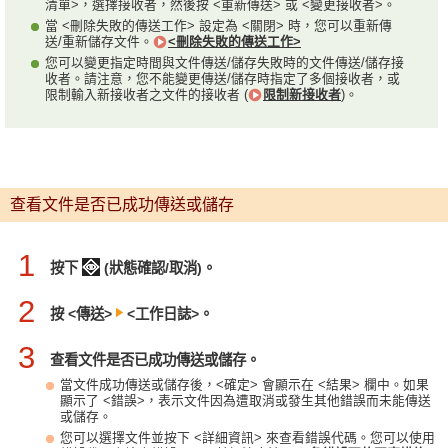
清單>，選擇接收者，然後按 <重新傳送> 或 <變更接收者>。
當 <刪除失敗的傳送工作> 設定為 <關閉> 時，您可以重新傳
送/重新儲存文件。
<刪除失敗的傳送工作>
您可以變更指定時間與文件傳送/儲存失敗時的文件傳送/儲存接
收者。請注意，您不能變更傳送/儲存時指定了多個接收者，或
限制輸入新接收者之文件的接收者 (
限制新接收者
)。
查看文件是否已成功傳送或儲存
1
按下
(狀態確認/取消)。
2
按 <傳送>
<工作日誌>。
3
查看文件是否已成功傳送或儲存。
當文件成功傳送或儲存後，<確定> 會顯示在 <結果> 欄中。如果
顯示了 <錯誤>，表示文件因為遭取消或發生其他錯誤而未能傳送
或儲存。
您可以選擇文件並按下 <詳細資訊> 來查看錯誤代碼。您可以使用