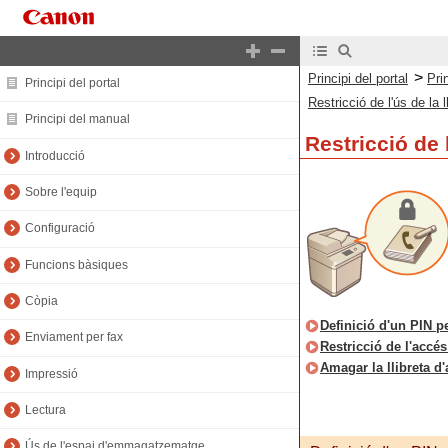
>
Principi del portal
Pri
Principi del portal
Restricció de l'ús de la 
Principi del manual
Restricció de 
Introducció
Sobre l'equip
Configuració
Funcions bàsiques
Còpia
Definició d'un PIN pe
Enviament per fax
Restricció de l'accés
Amagar la llibreta d
Impressió
Lectura
Ús de l'espai d'emmagatzematge