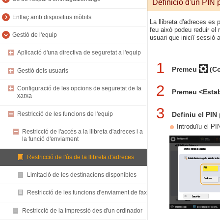
Definició d'un PIN p
Enllaç amb dispositius mòbils
La llibreta d'adreces es 
feu això podeu reduir el r
Gestió de l'equip
usuari que iniciï sessió 
Aplicació d'una directiva de seguretat a l'equip
1
Premeu
(Co
Gestió dels usuaris
2
Configuració de les opcions de seguretat de la
Premeu <Estab
xarxa
3
Restricció de les funcions de l'equip
Definiu el PIN 
Introduïu el PI
Restricció de l'accés a la llibreta d'adreces i a
la funció d'enviament
Restricció de l'ús de la llibreta d'adreces
Limitació de les destinacions disponibles
Restricció de les funcions d'enviament de fax
Restricció de la impressió des d'un ordinador