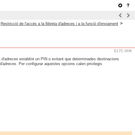
>
>
Restricció de l'accés a la llibreta d'adreces i a la funció d'enviament
E17C-0HK
eta d'adreces establint un PIN o evitant que determinades destinacions
d'adreces. Per configurar aquestes opcions calen privilegis