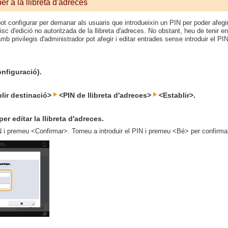
er a la llibreta d'adreces
pot configurar per demanar als usuaris que introdueixin un PIN per poder afegir 
isc d'edició no autoritzada de la llibreta d'adreces. No obstant, heu de tenir en
amb privilegis d'administrador pot afegir i editar entrades sense introduir el PI
nfiguració).
lir destinació>
<PIN de llibreta d'adreces>
<Establir>.
per editar la llibreta d'adreces.
N i premeu <Confirmar>. Torneu a introduir el PIN i premeu <Bé> per confirmar