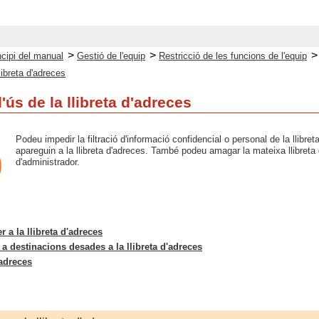
>
>
ncipi del manual
Gestió de l'equip
Restricció de les funcions de l'equip
llibreta d'adreces
l'ús de la llibreta d'adreces
Podeu impedir la filtració d'informació confidencial o personal de la llibr
apareguin a la llibreta d'adreces. També podeu amagar la mateixa llibreta 
d'administrador.
r a la llibreta d'adreces
 a destinacions desades a la llibreta d'adreces
'adreces