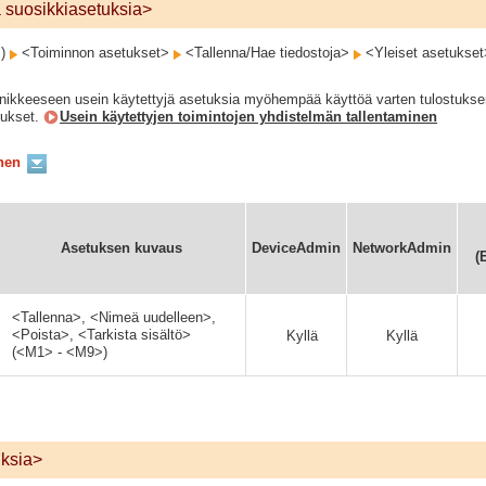
 suosikkiasetuksia>
s)
<Toiminnon asetukset>
<Tallenna/Hae tiedostoja>
<Yleiset asetukse
painikkeeseen usein käytettyjä asetuksia myöhempää käyttöä varten tulostuks
tukset.
Usein käytettyjen toimintojen yhdistelmän tallentaminen
nen
Asetuksen kuvaus
DeviceAdmin
NetworkAdmin
(
<Tallenna>, <Nimeä uudelleen>,
<Poista>, <Tarkista sisältö>
Kyllä
Kyllä
(<M1> - <M9>)
uksia>