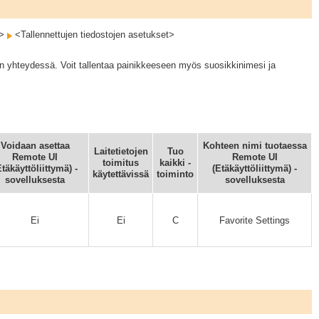
t>
<Tallennettujen tiedostojen asetukset>
en yhteydessä. Voit tallentaa painikkeeseen myös suosikkinimesi ja
Voidaan asettaa
Kohteen nimi tuotaessa
Laitetietojen
Tuo
Remote UI
Remote UI
toimitus
kaikki -
Etäkäyttöliittymä) -
(Etäkäyttöliittymä) -
käytettävissä
toiminto
sovelluksesta
sovelluksesta
Ei
Ei
C
Favorite Settings