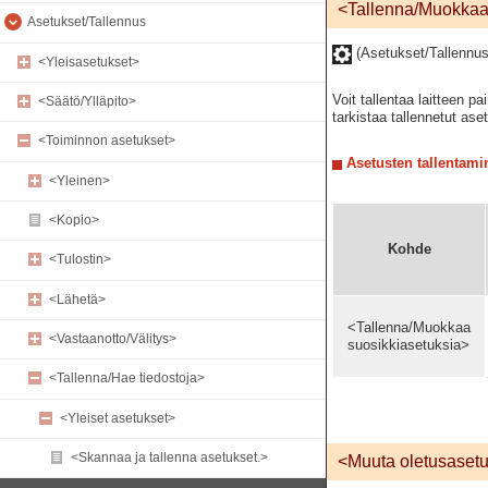
<Tallenna/Muokkaa
Asetukset/Tallennus
(Asetukset/Tallennu
<Yleisasetukset>
Voit tallentaa laitteen 
<Säätö/Ylläpito>
tarkistaa tallennetut ase
<Toiminnon asetukset>
Asetusten tallentami
<Yleinen>
<Kopio>
Kohde
<Tulostin>
<Lähetä>
<Tallenna/Muokkaa
<Vastaanotto/Välitys>
suosikkiasetuksia>
<Tallenna/Hae tiedostoja>
<Yleiset asetukset>
<Skannaa ja tallenna asetukset.>
<Muuta oletusaset