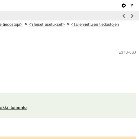
>
>
e tiedostoja>
<Yleiset asetukset>
<Tallennettujen tiedostojen
E37U-0SJ
ikki -toiminto
.