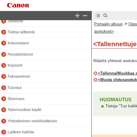
Oppaan alkuun
Johdanto
>
Portaalin alkuun
Oppa
asetukset>
Tietoja laitteesta
<Tallennettuj
Kokoonpano
Perustoiminnot
Määritä yhteiset asetukse
Kopiointi
<Tallenna/Muokkaa s
Faksaaminen
<Muuta oletusasetuk
Tulostus
Skannaus
Tietoja "Tuo kaik
Tallennustilan käyttö
Yhdistäminen mobiililaitteisiin
Laitteen hallinta