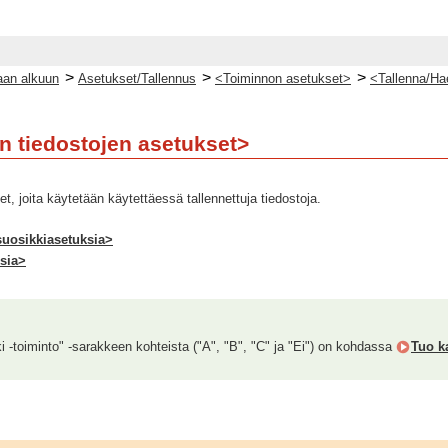
>
>
>
an alkuun
Asetukset/Tallennus
<Toiminnon asetukset>
<Tallenna/Ha
en tiedostojen asetukset>
t, joita käytetään käytettäessä tallennettuja tiedostoja.
uosikkiasetuksia>
sia>
ki -toiminto" -sarakkeen kohteista ("A", "B", "C" ja "Ei") on kohdassa
Tuo ka