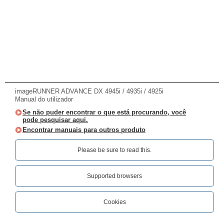
imageRUNNER ADVANCE DX 4945i / 4935i / 4925i
Manual do utilizador
Se não puder encontrar o que está procurando, você
pode pesquisar aqui.
Encontrar manuais para outros produto
Please be sure to read this.‎
Supported browsers
Cookies