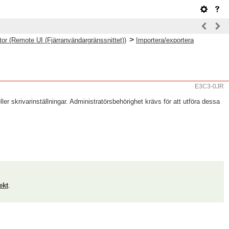
>
or (Remote UI (Fjärranvändargränssnittet))
Importera/exportera
E3C3-0JR
er skrivarinställningar. Administratörsbehörighet krävs för att utföra dessa
ekt
.