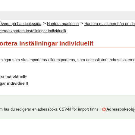
>
>
Överst på handbokssida
Hantera maskinen
Hantera maskinen från en dat
tera/exportera inställningar individuellt
rtera inställningar individuellt
lningar som ska importeras eller exporteras, som adresslistor i adressboken ell
ar individuellt
gar individuellt
m hur du redigerar en adressboks CSV-fil för import finns i
Adressboksobj