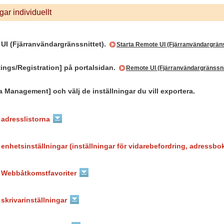
gar individuellt
UI (Fjärranvändargränssnittet).
Starta Remote UI (Fjärranvändargräns
tings/Registration] på portalsidan.
Remote UI (Fjärranvändargränssni
a Management] och välj de inställningar du vill exportera.
 adresslistorna
 enhetsinställningar (inställningar för vidarebefordring, adressbok
v Webbåtkomstfavoriter
 skrivarinställningar