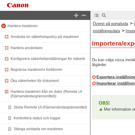
Använda lagringsutrymme
Länka med mobila enheter
>
Överst på portalsida
Hantera maskinen
>
inställningsdata
Impor
Använda en säkerhetspolicy på maskinen
Importera/expo
Hantera användare
Konfigurera säkerhetsinställningar för nätverk
Du kan välja vissa instäl
åtgärder.
Begränsa maskinens funktioner
Exportera inställning
Öka säkerheten för dokument
Importerar inställnin
Hantera maskinen från en dator (Remote UI
(Fjärranvändargränssnittet))
Starta Remote UI (Fjärranvändargränssnittet)
Mer information o
Kontrollera status och loggar
Stänga av/starta om maskinen