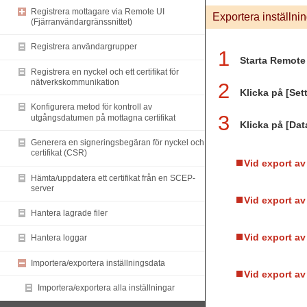
Registrera mottagare via Remote UI
Exportera inställnin
(Fjärranvändargränssnittet)
Registrera användargrupper
1
Starta Remote 
Registrera en nyckel och ett certifikat för
nätverkskommunikation
2
Klicka på [Set
Konfigurera metod för kontroll av
3
utgångsdatumen på mottagna certifikat
Klicka på [Dat
Generera en signeringsbegäran för nyckel och
certifikat (CSR)
Vid export av
Hämta/uppdatera ett certifikat från en SCEP-
server
Vid export av
Hantera lagrade filer
Vid export a
Hantera loggar
Importera/exportera inställningsdata
Vid export av
Importera/exportera alla inställningar