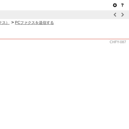
>
クス）
PCファクスを送信する
CHFY-087