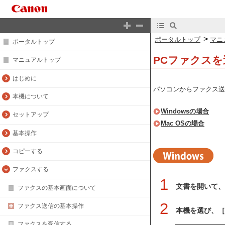
>
ポータルトップ
マニ
ポータルトップ
PCファクス
マニュアルトップ
はじめに
パソコンからファクス送
本機について
Windowsの場合
セットアップ
Mac OSの場合
基本操作
コピーする
ファクスする
1
文書を開いて、
ファクスの基本画面について
2
ファクス送信の基本操作
本機を選び、［
ファクスを受信する