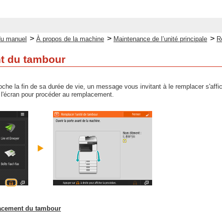
>
>
>
du manuel
À propos de la machine
Maintenance de l’unité principale
R
t du tambour
che la fin de sa durée de vie, un message vous invitant à le remplacer s'affich
à l'écran pour procéder au remplacement.
acement du tambour