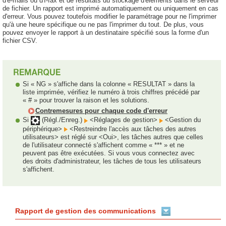
d'e-mails ou d'I-fax et de résultats du stockage d'éléments dans le serveur
de fichier. Un rapport est imprimé automatiquement ou uniquement en cas
d'erreur. Vous pouvez toutefois modifier le paramétrage pour ne l'imprimer
qu'à une heure spécifique ou ne pas l'imprimer du tout. De plus, vous
pouvez envoyer le rapport à un destinataire spécifié sous la forme d'un
fichier CSV.
Si « NG » s'affiche dans la colonne « RESULTAT » dans la
liste imprimée, vérifiez le numéro à trois chiffres précédé par
« # » pour trouver la raison et les solutions.
Contremesures pour chaque code d'erreur
Si
(Régl./Enreg.)
<Réglages de gestion>
<Gestion du
périphérique>
<Restreindre l'accès aux tâches des autres
utilisateurs> est réglé sur <Oui>, les tâches autres que celles
de l'utilisateur connecté s'affichent comme « *** » et ne
peuvent pas être exécutées. Si vous vous connectez avec
des droits d'administrateur, les tâches de tous les utilisateurs
s'affichent.
Rapport de gestion des communications