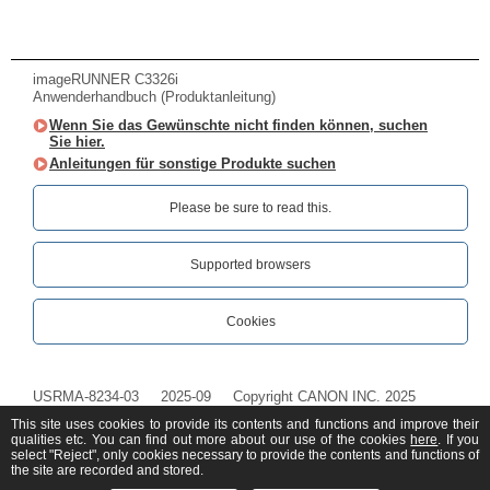
imageRUNNER C3326i
Anwenderhandbuch (Produktanleitung)
Wenn Sie das Gewünschte nicht finden können, suchen
Sie hier.
Anleitungen für sonstige Produkte suchen
Please be sure to read this.‎
Supported browsers
Cookies
USRMA-8234-03
2025-09
Copyright CANON INC. 2025
This site uses cookies to provide its contents and functions and improve their
qualities etc. You can find out more about our use of the cookies
here
. If you
select "Reject", only cookies necessary to provide the contents and functions of
the site are recorded and stored.