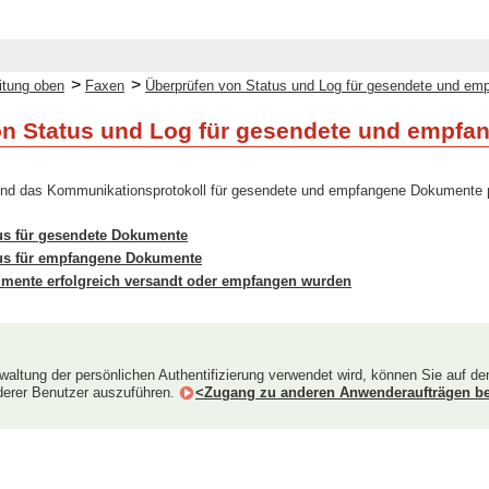
>
>
itung oben
Faxen
Überprüfen von Status und Log für gesendete und e
on Status und Log für gesendete und empf
und das Kommunikationsprotokoll für gesendete und empfangene Dokumente 
us für gesendete Dokumente
tus für empfangene Dokumente
mente erfolgreich versandt oder empfangen wurden
waltung der persönlichen Authentifizierung verwendet wird, können Sie auf d
derer Benutzer auszuführen.
<Zugang zu anderen Anwenderaufträgen b