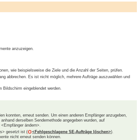
umente anzuzeigen.
en, wie beispielsweise die Ziele und die Anzahl der Seiten, prüfen.
g abbrechen. Es ist nicht möglich, mehrere Aufträge auszuwählen und
m Bildschirm eingeblendet werden.
en konnten, erneut senden. Um einen anderen Empfänger anzugeben,
e anhand derselben Sendemethode angegeben wurden, auf
r <Empfänger ändern>.
> gesetzt ist (
<Fehlgeschlagene SE-Aufträge löschen>
).
nte nicht erneut senden können.