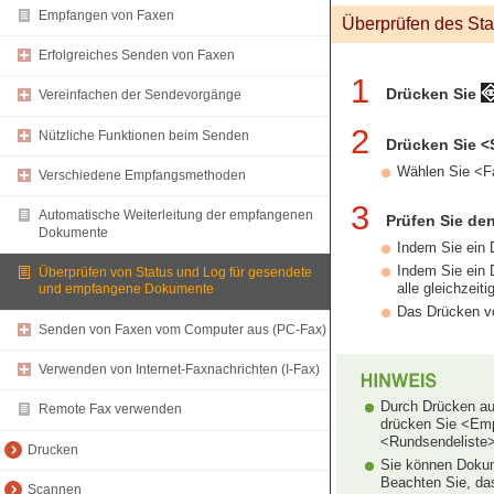
Empfangen von Faxen
Überprüfen des St
Erfolgreiches Senden von Faxen
1
Drücken Sie
Vereinfachen der Sendevorgänge
2
Nützliche Funktionen beim Senden
Drücken Sie 
Wählen Sie <F
Verschiedene Empfangsmethoden
3
Automatische Weiterleitung der empfangenen
Prüfen Sie den
Dokumente
Indem Sie ein 
Indem Sie ein 
Überprüfen von Status und Log für gesendete
alle gleichzeit
und empfangene Dokumente
Das Drücken vo
Senden von Faxen vom Computer aus (PC-Fax)
Verwenden von Internet-Faxnachrichten (I-Fax)
Durch Drücken au
Remote Fax verwenden
drücken Sie <Emp
<Rundsendeliste>
Drucken
Sie können Dokum
Beachten Sie, da
Scannen