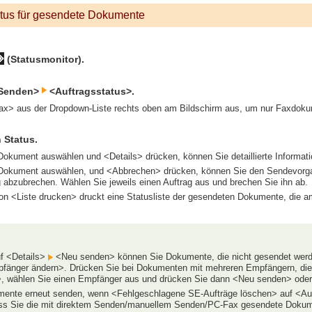
atus für gesendete Dokumente
(Statusmonitor).
<Senden>
<Auftragsstatus>.
ax> aus der Dropdown-Liste rechts oben am Bildschirm aus, um nur Faxdok
 Status.
Dokument auswählen und <Details> drücken, können Sie detaillierte Information
Dokument auswählen, und <Abbrechen> drücken, können Sie den Sendevorgan
ig abzubrechen. Wählen Sie jeweils einen Auftrag aus und brechen Sie ihn ab.
n <Liste drucken> druckt eine Statusliste der gesendeten Dokumente, die a
f <Details>
<Neu senden> können Sie Dokumente, die nicht gesendet werd
fänger ändern>. Drücken Sie bei Dokumenten mit mehreren Empfängern, di
, wählen Sie einen Empfänger aus und drücken Sie dann <Neu senden> ode
ente erneut senden, wenn <Fehlgeschlagene SE-Aufträge löschen> auf <Aus
ss Sie die mit direktem Senden/manuellem Senden/PC-Fax gesendete Dokume