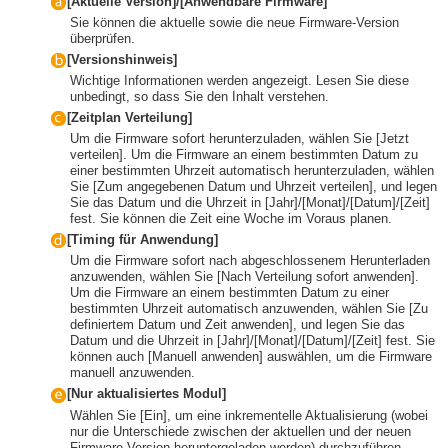
[Aktuelle Version]/[Anwendbare Firmware]
Sie können die aktuelle sowie die neue Firmware-Version
überprüfen.
[Versionshinweis]
Wichtige Informationen werden angezeigt. Lesen Sie diese
unbedingt, so dass Sie den Inhalt verstehen.
[Zeitplan Verteilung]
Um die Firmware sofort herunterzuladen, wählen Sie [Jetzt
verteilen]. Um die Firmware an einem bestimmten Datum zu
einer bestimmten Uhrzeit automatisch herunterzuladen, wählen
Sie [Zum angegebenen Datum und Uhrzeit verteilen], und legen
Sie das Datum und die Uhrzeit in [Jahr]/[Monat]/[Datum]/[Zeit]
fest. Sie können die Zeit eine Woche im Voraus planen.
[Timing für Anwendung]
Um die Firmware sofort nach abgeschlossenem Herunterladen
anzuwenden, wählen Sie [Nach Verteilung sofort anwenden].
Um die Firmware an einem bestimmten Datum zu einer
bestimmten Uhrzeit automatisch anzuwenden, wählen Sie [Zu
definiertem Datum und Zeit anwenden], und legen Sie das
Datum und die Uhrzeit in [Jahr]/[Monat]/[Datum]/[Zeit] fest. Sie
können auch [Manuell anwenden] auswählen, um die Firmware
manuell anzuwenden.
[Nur aktualisiertes Modul]
Wählen Sie [Ein], um eine inkrementelle Aktualisierung (wobei
nur die Unterschiede zwischen der aktuellen und der neuen
Firmware-Version heruntergeladen werden) durchzuführen.