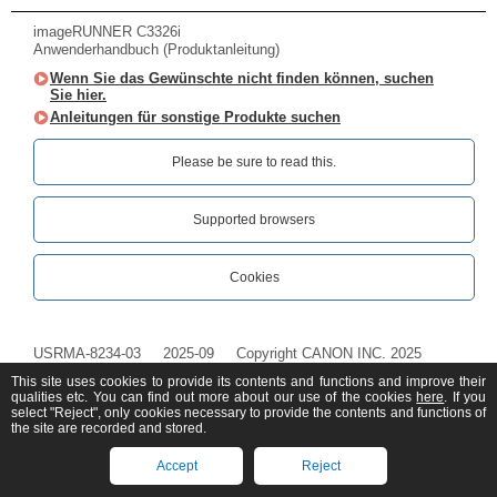
imageRUNNER C3326i
Anwenderhandbuch (Produktanleitung)
Wenn Sie das Gewünschte nicht finden können, suchen
Sie hier.
Anleitungen für sonstige Produkte suchen
Please be sure to read this.‎
Supported browsers
Cookies
USRMA-8234-03
2025-09
Copyright CANON INC. 2025
This site uses cookies to provide its contents and functions and improve their
qualities etc. You can find out more about our use of the cookies
here
. If you
select "Reject", only cookies necessary to provide the contents and functions of
the site are recorded and stored.
Accept
Reject