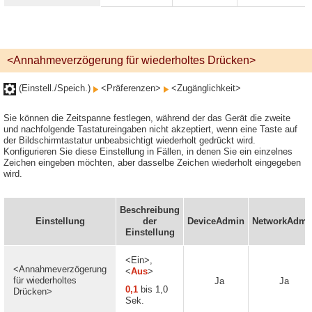
<Annahmeverzögerung für wiederholtes Drücken>
(Einstell./Speich.)
<Präferenzen>
<Zugänglichkeit>
Sie können die Zeitspanne festlegen, während der das Gerät die zweite
und nachfolgende Tastatureingaben nicht akzeptiert, wenn eine Taste auf
der Bildschirmtastatur unbeabsichtigt wiederholt gedrückt wird.
Konfigurieren Sie diese Einstellung in Fällen, in denen Sie ein einzelnes
Zeichen eingeben möchten, aber dasselbe Zeichen wiederholt eingegeben
wird.
Beschreibung
Einstellung
der
DeviceAdmin
NetworkAdmi
Einstellung
<Ein>,
<Annahmeverzögerung
<
Aus
>
für wiederholtes
Ja
Ja
0,1
bis 1,0
Drücken>
Sek.