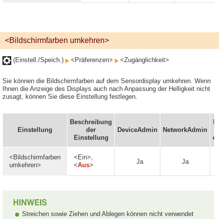
<Bildschirmfarben umkehren>
(Einstell./Speich.)
<Präferenzen>
<Zugänglichkeit>
Sie können die Bildschirmfarben auf dem Sensordisplay umkehren. Wenn
Ihnen die Anzeige des Displays auch nach Anpassung der Helligkeit nicht
zusagt, können Sie diese Einstellung festlegen.
Beschreibung
I
Einstellung
der
DeviceAdmin
NetworkAdmin
Einstellung
ei
<Bildschirmfarben
<Ein>,
Ja
Ja
umkehren>
<
Aus
>
Streichen sowie Ziehen und Ablegen können nicht verwendet