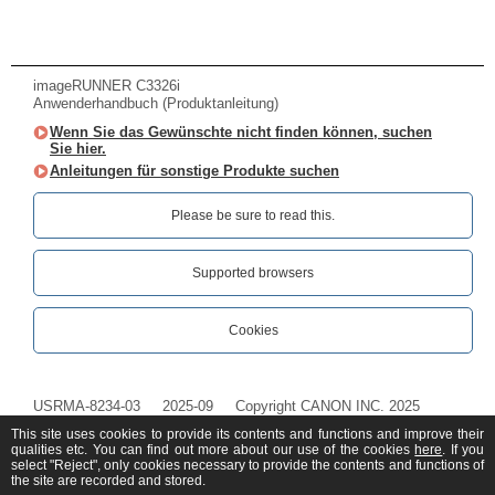
imageRUNNER C3326i
Anwenderhandbuch (Produktanleitung)
Wenn Sie das Gewünschte nicht finden können, suchen
Sie hier.
Anleitungen für sonstige Produkte suchen
Please be sure to read this.‎
Supported browsers
Cookies
USRMA-8234-03
2025-09
Copyright CANON INC. 2025
This site uses cookies to provide its contents and functions and improve their
qualities etc. You can find out more about our use of the cookies
here
. If you
select "Reject", only cookies necessary to provide the contents and functions of
the site are recorded and stored.