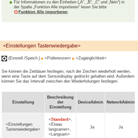
Für Informationen zu den Einheiten („A“, „B“, „C“ und „Nein“) in
der Spalte „Funktion Alle importieren“ lesen Sie bitte
Funktion Alle importieren
.
<Einstellungen Tastenwiedergabe>
(Einstell./Speich.)
<Präferenzen>
<Zugänglichkeit>
Sie können die Zeitdauer festlegen, nach der Zeichen wiederholt werden,
wenn eine Taste auf dem Sensordisplay gedrückt gehalten wird. Außerdem
können Sie das Intervall zwischen den Wiederholungen festlegen.
Beschreibung
Einstellung
der
DeviceAdmin
NetworkAdmin
Einstellung
<
Standard
>,
<Einstellungen
<Etwas
Ja
Ja
Tastenwiedergabe>
langsamer>,
<Langsam>