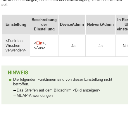
soll.
Beschreibung
In Rem
Einstellung
der
DeviceAdmin
NetworkAdmin
UI
Einstellung
einstell
<Funktion
<
Ein
>,
Wischen
Ja
Ja
Nein
<Aus>
verwenden>
Die folgenden Funktionen sind von dieser Einstellung nicht
betroffen.
Das Streifen auf dem Bildschirm <Bild anzeigen>
MEAP-Anwendungen