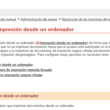
>
>
o del manual
Administración del equipo
Restricción de las funciones del 
 impresión desde un ordenador
esión desde un ordenador (
Impresión desde un ordenador
) de forma que 
a que no se impriman documentos hasta que el usuario esté autorizado en el e
l equipo a la impresión de documentos de impresión segura cifrada únicamente, 
impresión desprotegidos. Para configurar estas opciones es necesario tener pr
ón desde un ordenador
nes de impresión retenida forzada
la impresión segura cifrada
ión desde un ordenador
uarios que impriman documentos desde un ordenador.