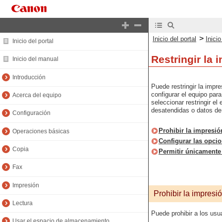
>
Inicio del portal
Inici
Inicio del portal
Restringir la
Inicio del manual
Introducción
Puede restringir la impr
configurar el equipo par
Acerca del equipo
seleccionar restringir e
desatendidas o datos de 
Configuración
Prohibir la impresi
Operaciones básicas
Configurar las opcio
Copia
Permitir únicamente 
Fax
Impresión
Prohibir la impres
Lectura
Puede prohibir a los us
Usar el espacio de almacenamiento