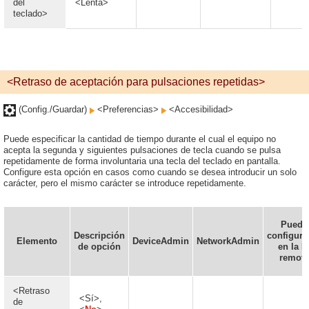
del
<Lenta>
teclado>
<Retraso de aceptación para pulsaciones repetidas>
(Config./Guardar)
<Preferencias>
<Accesibilidad>
Puede especificar la cantidad de tiempo durante el cual el equipo no
acepta la segunda y siguientes pulsaciones de tecla cuando se pulsa
repetidamente de forma involuntaria una tecla del teclado en pantalla.
Configure esta opción en casos como cuando se desea introducir un solo
carácter, pero el mismo carácter se introduce repetidamente.
Puede
Descripción
configura
Elemento
DeviceAdmin
NetworkAdmin
de opción
en la I
remota
<Retraso
<Sí>,
de