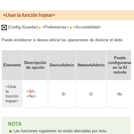
<Usar la función hojear>
(Config./Guardar)
<Preferencias>
<Accesibilidad>
Puede establecer si desea utilizar las operaciones de deslizar el dedo.
Puede
Descripción
configurarse
Elemento
DeviceAdmin
NetworkAdmin
de opción
en la IU
remota
<Usar
la
<
Sí
>,
Sí
Sí
No
función
<No>
hojear>
Las funciones siguientes no están afectadas por esta