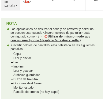
Sí
Sí
No
de
<
No
>
pantalla>
Las operaciones de deslizar el dedo y de arrastrar y soltar no
se pueden usar cuando <Invertir colores de pantalla> está
configurado como <Sí>.
Utilizar del mismo modo que
con un smartphone (desplazar/arrastrar y soltar)
<Invertir colores de pantalla> está habilitada en las siguientes
pantallas.
Copia
Leer y enviar
Fax
Imprimir
Leer y guardar
Archivos guardados
Buzón de fax/I-fax
Opciones dest./reenv.
Monitor estado
Pantalla de errores (no hay papel)