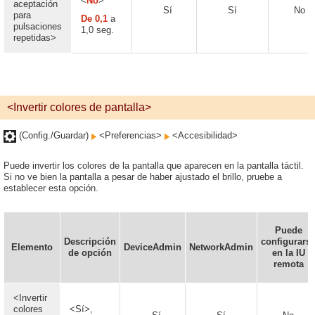
<
No
>
aceptación
Sí
Sí
No
para
De 0,1
a
pulsaciones
1,0 seg.
repetidas>
<Invertir colores de pantalla>
(Config./Guardar)
<Preferencias>
<Accesibilidad>
Puede invertir los colores de la pantalla que aparecen en la pantalla táctil.
Si no ve bien la pantalla a pesar de haber ajustado el brillo, pruebe a
establecer esta opción.
Puede
Descripción
configurars
Elemento
DeviceAdmin
NetworkAdmin
de opción
en la IU
remota
<Invertir
colores
<Sí>,