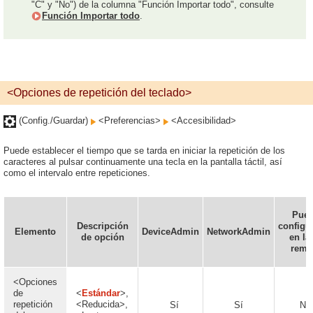
"C" y "No") de la columna "Función Importar todo", consulte
Función Importar todo
.
<Opciones de repetición del teclado>
(Config./Guardar)
<Preferencias>
<Accesibilidad>
Puede establecer el tiempo que se tarda en iniciar la repetición de los
caracteres al pulsar continuamente una tecla en la pantalla táctil, así
como el intervalo entre repeticiones.
Pue
Descripción
configu
Elemento
DeviceAdmin
NetworkAdmin
de opción
en la
remo
<Opciones
de
<
Estándar
>,
repetición
<Reducida>,
Sí
Sí
No