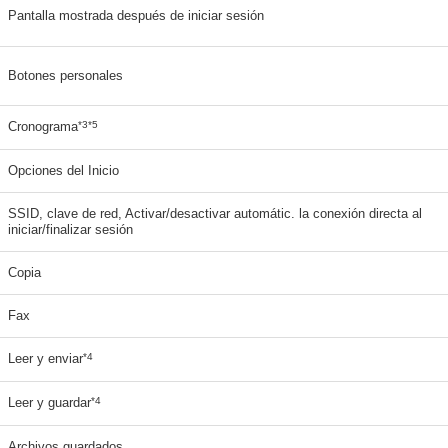
Pantalla mostrada después de iniciar sesión
Botones personales
*3*5
Cronograma
Opciones del Inicio
SSID, clave de red, Activar/desactivar automátic. la conexión directa al
iniciar/finalizar sesión
Copia
Fax
*4
Leer y enviar
*4
Leer y guardar
Archivos guardados