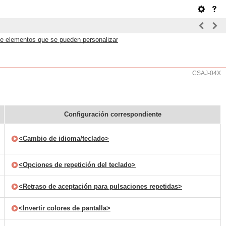
de elementos que se pueden personalizar
CSAJ-04X
Configuración correspondiente
<Cambio de idioma/teclado>
<Opciones de repetición del teclado>
<Retraso de aceptación para pulsaciones repetidas>
<Invertir colores de pantalla>