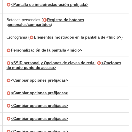
<Pantalla de inicio/restauración prefijada>
Botones personales (
Registro de botones
personales/compartidos
)
Cronograma (
Elementos mostrados en la pantalla de <Inicio>
)
Personalización de la pantalla <Inicio>
<SSID personal y Opciones de claves de red>
,
<Opciones
de modo punto de acceso>
<Cambiar opciones prefijadas>
<Cambiar opciones prefijadas>
<Cambiar opciones prefijadas>
<Cambiar opciones prefijadas>
<Cambiar opciones prefijadas>