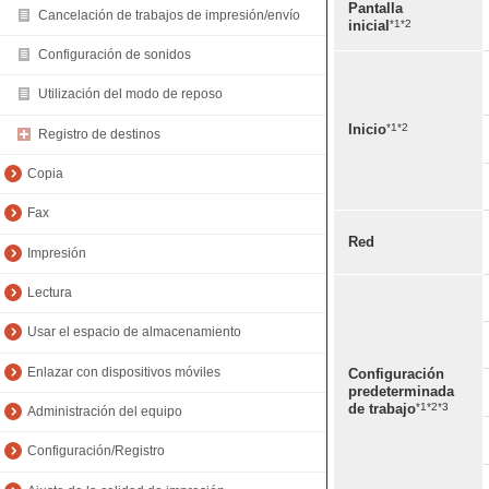
Pantalla
Cancelación de trabajos de impresión/envío
*1*2
inicial
Configuración de sonidos
Utilización del modo de reposo
*1*2
Inicio
Registro de destinos
Copia
Fax
Red
Impresión
Lectura
Usar el espacio de almacenamiento
Enlazar con dispositivos móviles
Configuración
predeterminada
*1*2*3
de trabajo
Administración del equipo
Configuración/Registro