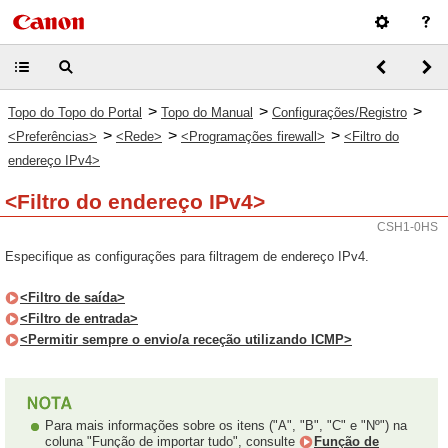
>
>
>
Topo do Topo do Portal
Topo do Manual
Configurações/Registro
>
>
>
<Preferências>
<Rede>
<Programações firewall>
<Filtro do
endereço IPv4>
<Filtro do endereço IPv4>
CSH1-0HS
Especifique as configurações para filtragem de endereço IPv4.
<Filtro de saída>
<Filtro de entrada>
<Permitir sempre o envio/a receção utilizando ICMP>
Para mais informações sobre os itens ("A", "B", "C" e "Nº") na
coluna "Função de importar tudo", consulte
Função de