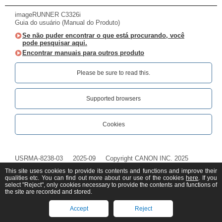
imageRUNNER C3326i
Guia do usuário (Manual do Produto)
Se não puder encontrar o que está procurando, você
pode pesquisar aqui.
Encontrar manuais para outros produto
Please be sure to read this.‎
Supported browsers
Cookies
USRMA-8238-03
2025-09
Copyright CANON INC. 2025
This site uses cookies to provide its contents and functions and improve their
qualities etc. You can find out more about our use of the cookies
here
. If you
select "Reject", only cookies necessary to provide the contents and functions of
the site are recorded and stored.
Accept
Reject