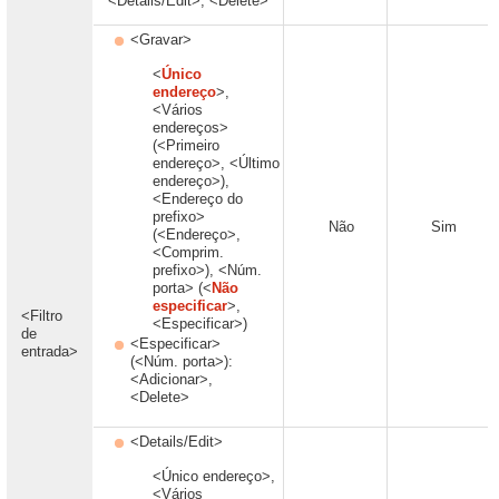
<Details/Edit>, <Delete>
<Gravar>
<
Único
endereço
>,
<Vários
endereços>
(<Primeiro
endereço>, <Último
endereço>),
<Endereço do
prefixo>
Não
Sim
(<Endereço>,
<Comprim.
prefixo>), <Núm.
porta> (<
Não
especificar
>,
<Filtro
<Especificar>)
de
<Especificar>
entrada>
(<Núm. porta>):
<Adicionar>,
<Delete>
<Details/Edit>
<Único endereço>,
<Vários