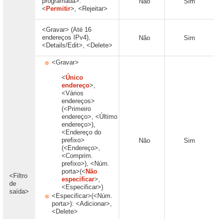
programada>:
Não
Sim
<
Permitir
>, <Rejeitar>
<Gravar> (Até 16
endereços IPv4),
Não
Sim
<Details/Edit>, <Delete>
<Gravar>
<
Único
endereço
>,
<Vários
endereços>
(<Primeiro
endereço>, <Último
endereço>),
<Endereço do
prefixo>
Não
Sim
(<Endereço>,
<Comprim.
prefixo>), <Núm.
porta>(<
Não
<Filtro
especificar
>,
de
<Especificar>)
saída>
<Especificar>(<Núm.
porta>): <Adicionar>,
<Delete>