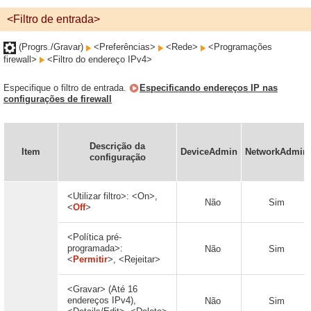
<Filtro de entrada>
(Progrs./Gravar)
<Preferências>
<Rede>
<Programações
firewall>
<Filtro do endereço IPv4>
Especifique o filtro de entrada.
Especificando endereços IP nas
configurações de firewall
Descrição da
Item
DeviceAdmin
NetworkAdmin
configuração
<Utilizar filtro>: <On>,
Não
Sim
<
Off
>
<Política pré-
programada>:
Não
Sim
<
Permitir
>, <Rejeitar>
<Gravar> (Até 16
endereços IPv4),
Não
Sim