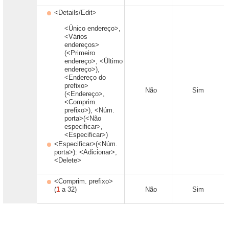
<Details/Edit>
<Único endereço>,
<Vários
endereços>
(<Primeiro
endereço>, <Último
endereço>),
<Endereço do
prefixo>
Não
Sim
(<Endereço>,
<Comprim.
prefixo>), <Núm.
porta>(<Não
especificar>,
<Especificar>)
<Especificar>(<Núm.
porta>): <Adicionar>,
<Delete>
<Comprim. prefixo>
(
1
a 32)
Não
Sim