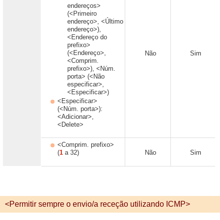
endereços>
(<Primeiro
endereço>, <Último
endereço>),
<Endereço do
prefixo>
(<Endereço>,
Não
Sim
<Comprim.
prefixo>), <Núm.
porta> (<Não
especificar>,
<Especificar>)
<Especificar>
(<Núm. porta>):
<Adicionar>,
<Delete>
<Comprim. prefixo>
(
1
a 32)
Não
Sim
<Permitir sempre o envio/a receção utilizando ICMP>