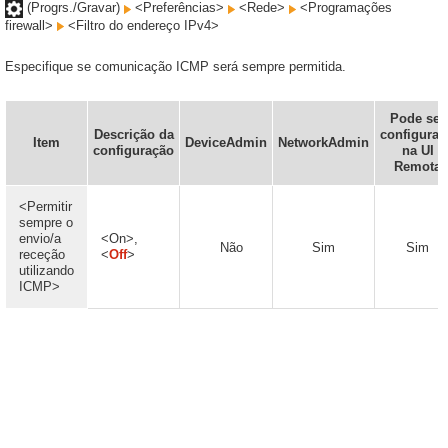
(Progrs./Gravar)
<Preferências>
<Rede>
<Programações
firewall>
<Filtro do endereço IPv4>
Especifique se comunicação ICMP será sempre permitida.
Pode ser
Descrição da
configura
Item
DeviceAdmin
NetworkAdmin
configuração
na UI
Remota
<Permitir
sempre o
envio/a
<On>,
Não
Sim
Sim
receção
<
Off
>
utilizando
ICMP>