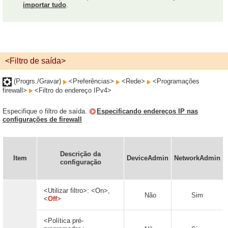
importar tudo
.
<Filtro de saída>
(Progrs./Gravar)
<Preferências>
<Rede>
<Programações
firewall>
<Filtro do endereço IPv4>
Especifique o filtro de saída.
Especificando endereços IP nas
configurações de firewall
Descrição da
Item
DeviceAdmin
NetworkAdmin
configuração
<Utilizar filtro>: <On>,
Não
Sim
<
Off
>
<Política pré-