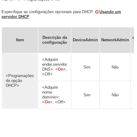
Especifique as configurações opcionais para DHCP.
Usando um
servidor DHCP
Descrição da
co
Item
DeviceAdmin
NetworkAdmin
configuração
<Adquirir
ender.servidor
Sim
Não
DNS>: <
On
>,
<Off>
<Programações
da opção
DHCP>
<Adquirir
nome
Sim
Não
domínio>:
<
On
>, <Off>