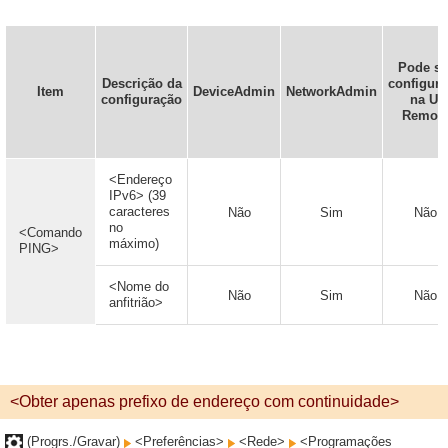
Pode se
Descrição da
configur
Item
DeviceAdmin
NetworkAdmin
configuração
na UI
Remot
<Endereço
IPv6> (39
caracteres
Não
Sim
Não
no
<Comando
máximo)
PING>
<Nome do
Não
Sim
Não
anfitrião>
<Obter apenas prefixo de endereço com continuidade>
(Progrs./Gravar)
<Preferências>
<Rede>
<Programações