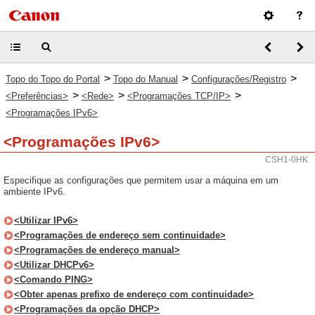
>
>
>
Topo do Topo do Portal
Topo do Manual
Configurações/Registro
>
>
>
<Preferências>
<Rede>
<Programações TCP/IP>
<Programações IPv6>
<Programações IPv6>
CSH1-0HK
Especifique as configurações que permitem usar a máquina em um
ambiente IPv6.
<Utilizar IPv6>
<Programações de endereço sem continuidade>
<Programações de endereço manual>
<Utilizar DHCPv6>
<Comando PING>
<Obter apenas prefixo de endereço com continuidade>
<Programações da opção DHCP>