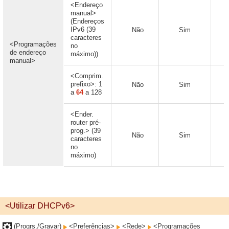
<Endereço
manual>
(Endereços
IPv6 (39
Não
Sim
caracteres
<Programações
no
de endereço
máximo))
manual>
<Comprim.
prefixo>: 1
Não
Sim
a
64
a 128
<Ender.
router pré-
prog.> (39
Não
Sim
caracteres
no
máximo)
<Utilizar DHCPv6>
(Progrs./Gravar)
<Preferências>
<Rede>
<Programações