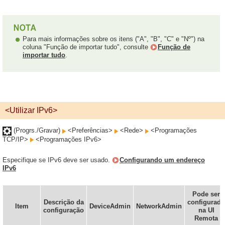
Para mais informações sobre os itens ("A", "B", "C" e "Nº") na
coluna "Função de importar tudo", consulte
Função de
importar tudo
.
<Utilizar IPv6>
(Progrs./Gravar)
<Preferências>
<Rede>
<Programações
TCP/IP>
<Programações IPv6>
Especifique se IPv6 deve ser usado.
Configurando um endereço
IPv6
Pode ser
Descrição da
configurado
Item
DeviceAdmin
NetworkAdmin
configuração
na UI
Remota