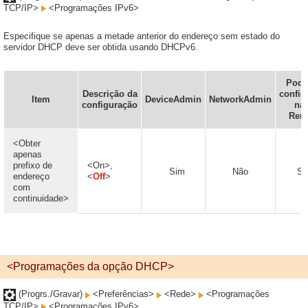
TCP/IP>
<Programações IPv6>
Especifique se apenas a metade anterior do endereço sem estado do
servidor DHCP deve ser obtida usando DHCPv6.
Pode
Descrição da
config
Item
DeviceAdmin
NetworkAdmin
configuração
na 
Rem
<Obter
apenas
prefixo de
<On>,
Sim
Não
Si
endereço
<
Off
>
com
continuidade>
<Programações da opção DHCP>
(Progrs./Gravar)
<Preferências>
<Rede>
<Programações
TCP/IP>
<Programações IPv6>