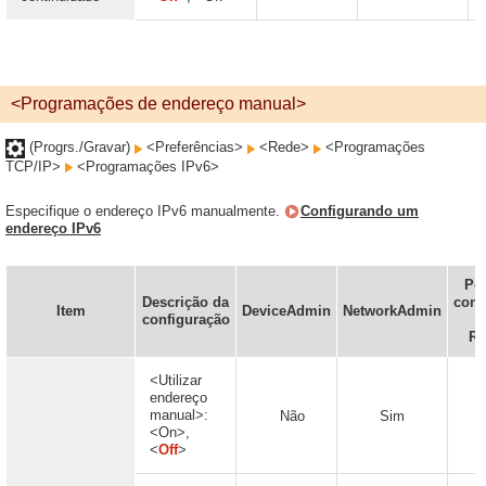
<Programações de endereço manual>
(Progrs./Gravar)
<Preferências>
<Rede>
<Programações
TCP/IP>
<Programações IPv6>
Especifique o endereço IPv6 manualmente.
Configurando um
endereço IPv6
Po
Descrição da
conf
Item
DeviceAdmin
NetworkAdmin
configuração
n
Re
<Utilizar
endereço
manual>:
Não
Sim
<On>,
<
Off
>