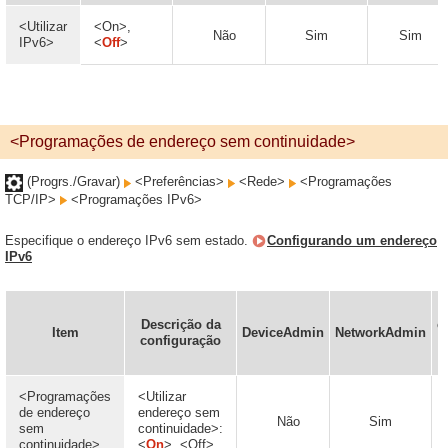
<Utilizar
<On>,
Não
Sim
Sim
IPv6>
<
Off
>
<Programações de endereço sem continuidade>
(Progrs./Gravar)
<Preferências>
<Rede>
<Programações
TCP/IP>
<Programações IPv6>
Especifique o endereço IPv6 sem estado.
Configurando um endereço
IPv6
Descrição da
c
Item
DeviceAdmin
NetworkAdmin
configuração
<Programações
<Utilizar
de endereço
endereço sem
Não
Sim
sem
continuidade>:
continuidade>
<
On
>, <Off>