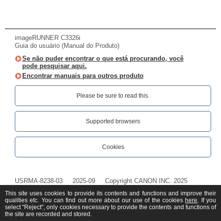
imageRUNNER C3326i
Guia do usuário (Manual do Produto)
Se não puder encontrar o que está procurando, você
pode pesquisar aqui.
Encontrar manuais para outros produto
Please be sure to read this.‎
Supported browsers
Cookies
USRMA-8238-03
2025-09
Copyright CANON INC. 2025
This site uses cookies to provide its contents and functions and improve their
qualities etc. You can find out more about our use of the cookies
here
. If you
select "Reject", only cookies necessary to provide the contents and functions of
the site are recorded and stored.