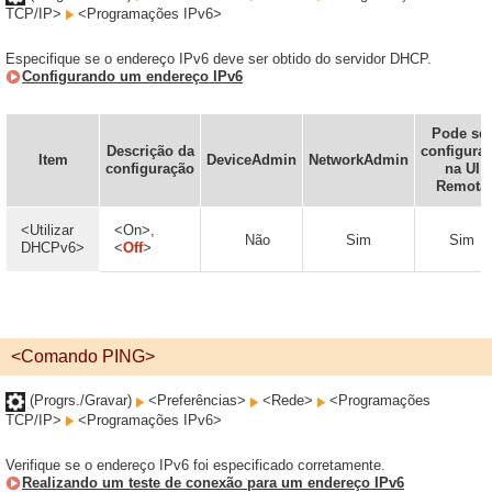
TCP/IP>
<Programações IPv6>
Especifique se o endereço IPv6 deve ser obtido do servidor DHCP.
Configurando um endereço IPv6
Pode ser
Descrição da
configura
Item
DeviceAdmin
NetworkAdmin
configuração
na UI
Remota
<Utilizar
<On>,
Não
Sim
Sim
DHCPv6>
<
Off
>
<Comando PING>
(Progrs./Gravar)
<Preferências>
<Rede>
<Programações
TCP/IP>
<Programações IPv6>
Verifique se o endereço IPv6 foi especificado corretamente.
Realizando um teste de conexão para um endereço IPv6