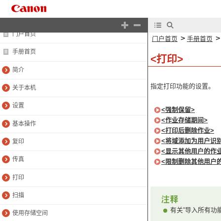
门户首页
>
门户首页
手册首页
手册首页
<打印>
简介
指定打印功能的设置。
关于本机
设置
<强制保留>
<作业存储期间>
基本操作
<打印后删除作业>
<将域添加为用户识
复印
<显示其他用户的作业
传真
<限制删除其他用户
打印
扫描
有关“导入所有功能
使用存储空间