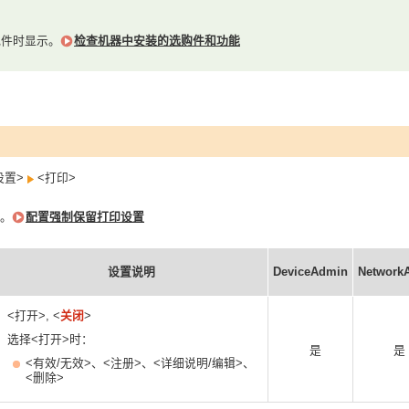
配件时显示。
检查机器中安装的选购件和功能
设置>
<打印>
。
配置强制保留打印设置
设置说明
DeviceAdmin
Network
<打开>, <
关闭
>
选择<打开>时：
是
是
<有效/无效>、<注册>、<详细说明/编辑>、
<删除>