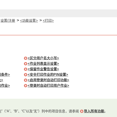
>
>
>
设置/注册
<功能设置>
<打印>
<区分用户名大小写>
<作业列表显示设置>
<保留作业警告设置>
别条件>
<安全打印作业的PIN设置>
>
<启用登录时自动打印功能>
的作业>
<登录时自动打印用户作业>
”（“A”、“B”、“C”以及“无”）列中的项目信息，请参阅
导入所有功能
。