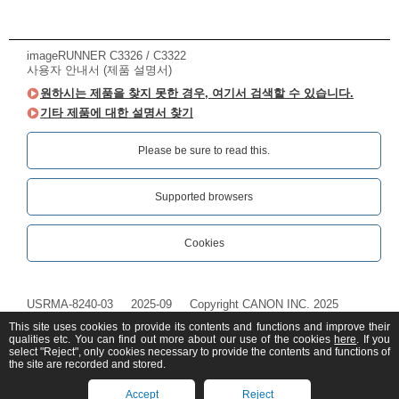
imageRUNNER C3326 / C3322
사용자 안내서 (제품 설명서)
원하시는 제품을 찾지 못한 경우, 여기서 검색할 수 있습니다.
기타 제품에 대한 설명서 찾기
Please be sure to read this.‎
Supported browsers
Cookies
USRMA-8240-03
2025-09
Copyright CANON INC. 2025
This site uses cookies to provide its contents and functions and improve their
qualities etc. You can find out more about our use of the cookies
here
. If you
select "Reject", only cookies necessary to provide the contents and functions of
the site are recorded and stored.
Accept
Reject