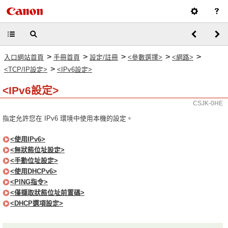
>
>
>
>
>
入口網站首頁
手冊首頁
設定/註冊
<參數選擇>
<網路>
>
<TCP/IP設定>
<IPv6設定>
<IPv6設定>
CSJK-0HE
指定允許您在 IPv6 環境中使用本機的設定。
<使用IPv6>
<無狀態位址設定>
<手動位址設定>
<使用DHCPv6>
<PING指令>
<僅擷取狀態位址前置碼>
<DHCP選項設定>