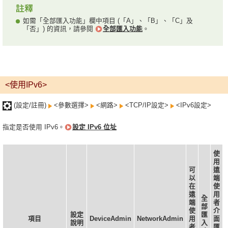
如需「全部匯入功能」欄中項目 (「A」、「B」、「C」及
「否」) 的資訊，請參閱
全部匯入功能
。
<使用IPv6>
(設定/註冊)
<參數選擇>
<網路>
<TCP/IP設定>
<IPv6設定>
指定是否使用 IPv6。
設定 IPv6 位址
使
用
可
遠
以
端
在
使
遠
用
全
端
者
部
使
介
設定
匯
項目
DeviceAdmin
NetworkAdmin
用
面
說明
入
者
匯