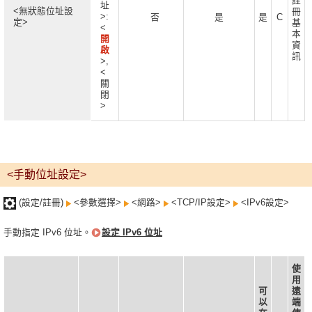
註
址
<無狀態位址設
冊
>:
否
是
是
C
定>
基
<
本
開
資
啟
訊
>,
<
關
閉
>
<手動位址設定>
(設定/註冊)
<參數選擇>
<網路>
<TCP/IP設定>
<IPv6設定>
手動指定 IPv6 位址。
設定 IPv6 位址
使
用
可
遠
以
端