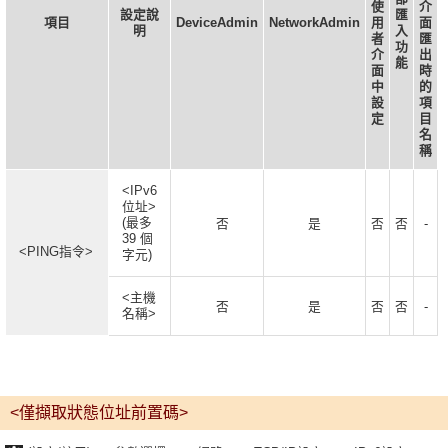
使
介
設定說
匯
項目
DeviceAdmin
NetworkAdmin
用
面
明
入
者
匯
功
介
出
能
面
時
中
的
設
項
定
目
名
稱
<IPv6
位址>
(最多
否
是
否
否
-
39 個
<PING指令>
字元)
<主機
否
是
否
否
-
名稱>
<僅擷取狀態位址前置碼>