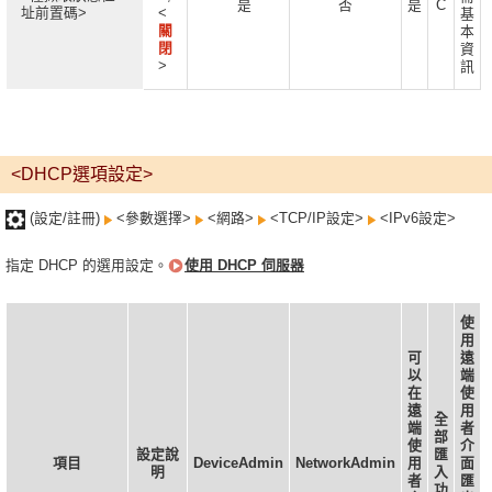
是
否
是
C
址前置碼>
<
基
關
本
閉
資
>
訊
<DHCP選項設定>
(設定/註冊)
<參數選擇>
<網路>
<TCP/IP設定>
<IPv6設定>
指定 DHCP 的選用設定。
使用 DHCP 伺服器
使
用
可
遠
以
端
在
使
遠
用
全
端
者
部
使
介
設定說
匯
項目
DeviceAdmin
NetworkAdmin
用
面
明
入
者
匯
功