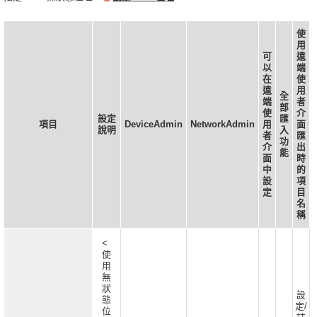
使
用
可
遠
以
端
在
使
遠
用
全
端
者
部
使
介
設定
匯
項目
DeviceAdmin
NetworkAdmin
用
面
說明
入
者
匯
功
介
出
能
面
時
中
的
設
項
定
目
名
稱
<
使
用
無
狀
設
態
定/
位