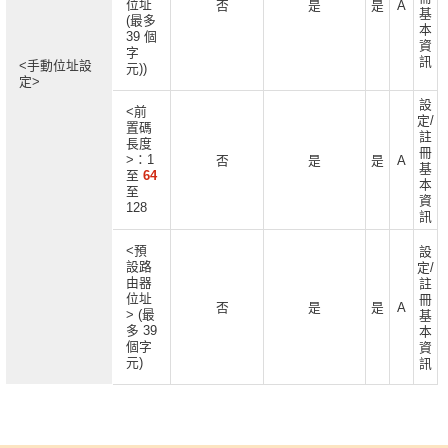
位址
否
是
是
A
基
(最多
本
39 個
資
字
訊
<手動位址設
元))
定>
設
<前
定/
置碼
註
長度
冊
>：1
否
是
是
A
基
至
64
本
至
資
128
訊
<預
設
設路
定/
由器
註
位址
冊
否
是
是
A
> (最
基
多 39
本
個字
資
元)
訊