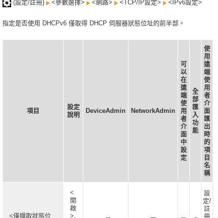
(設定/註冊)
<參數選擇>
<網路>
<TCP/IP設定>
<IPv6設定>
指定是否使用 DHCPv6 僅取得 DHCP 伺服器狀態位址的前半部。
使
用
可
遠
以
端
在
使
遠
用
全
端
者
部
使
介
設定
匯
項目
DeviceAdmin
NetworkAdmin
用
面
說明
入
者
匯
功
介
出
能
面
時
中
的
設
項
定
目
名
稱
<
設
開
定/
啟
註
<僅擷取狀態位
>,
冊