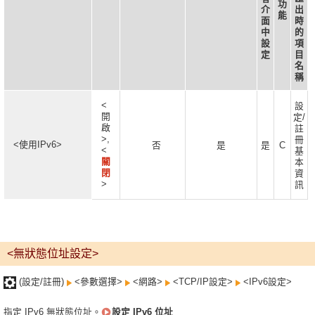
功
介
出
能
面
時
中
的
設
項
定
目
名
稱
<
設
開
定/
啟
註
>,
冊
<使用IPv6>
否
是
是
C
<
基
關
本
閉
資
>
訊
<無狀態位址設定>
(設定/註冊)
<參數選擇>
<網路>
<TCP/IP設定>
<IPv6設定>
指定 IPv6 無狀態位址。
設定 IPv6 位址