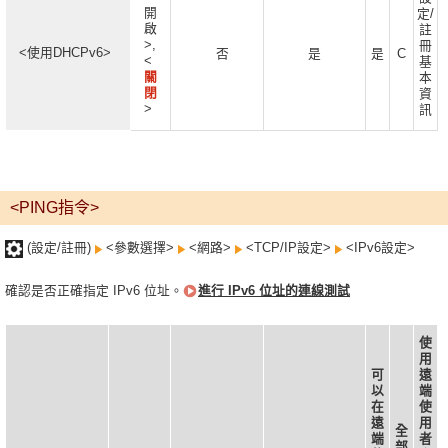
開
定/
啟
註
>,
冊
<使用DHCPv6>
否
是
是
C
<
基
關
本
閉
資
>
訊
<PING指令>
(設定/註冊)
<參數選擇>
<網路>
<TCP/IP設定>
<IPv6設定>
確認是否正確指定 IPv6 位址。
進行 IPv6 位址的連線測試
使
用
可
遠
以
端
在
使
遠
用
全
端
者
部