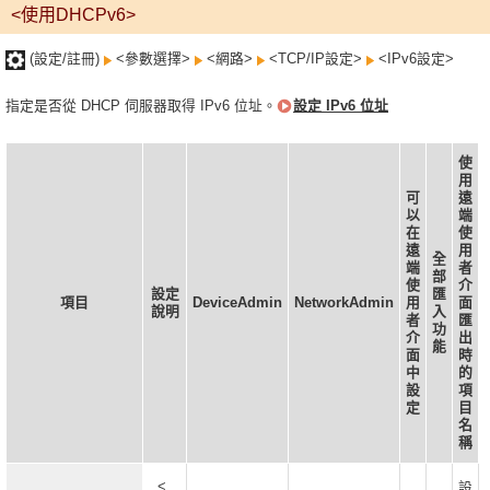
<使用DHCPv6>
(設定/註冊)
<參數選擇>
<網路>
<TCP/IP設定>
<IPv6設定>
指定是否從 DHCP 伺服器取得 IPv6 位址。
設定 IPv6 位址
使
用
可
遠
以
端
在
使
遠
用
全
端
者
部
使
介
設定
匯
項目
DeviceAdmin
NetworkAdmin
用
面
說明
入
者
匯
功
介
出
能
面
時
中
的
設
項
定
目
名
稱
<
設