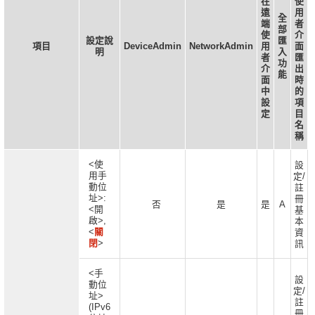
在
使
遠
用
全
端
者
部
使
介
設定說
匯
項目
DeviceAdmin
NetworkAdmin
用
面
明
入
者
匯
功
介
出
能
面
時
中
的
設
項
定
目
名
稱
<使
設
用手
定/
動位
註
址>:
冊
否
是
是
A
<開
基
啟>,
本
<
關
資
閉
>
訊
<手
設
動位
定/
址>
註
(IPv6
冊