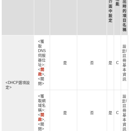
介
出
能
面
時
中
的
設
項
定
目
名
稱
<獲
取
設
DNS
定/
伺服
註
器位
冊
是
否
是
C
址>:
基
<
開
本
啟
>,
資
<關
訊
<DHCP選項設
閉>
定>
<獲
設
取網
定/
域名
註
稱>:
冊
是
否
是
C
<
開
基
啟
>,
本
<關
資
閉>
訊