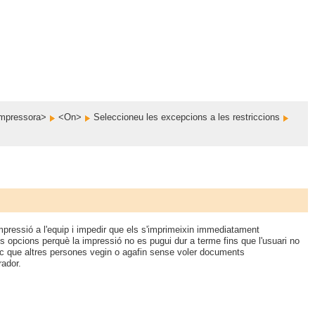
'impressora>
<On>
Seleccioneu les excepcions a les restriccions
pressió a l'equip i impedir que els s'imprimeixin immediatament
es opcions perquè la impressió no es pugui dur a terme fins que l'usuari no
 risc que altres persones vegin o agafin sense voler documents
rador.