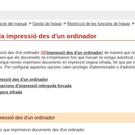
>
>
ncipi del manual
Gestió de l'equip
Restricció de les funcions de l'equip
 la impressió des d'un ordinador
ssió des d'un ordinador (
Impressió des d'un ordinador
) de manera que n
era que els documents no s'imprimeixin fins que l'usuari no estigui autoritzat a
 perquè només imprimeixi documents en impressió segura xifrada, fet que pot i
s. Per configurar aquestes opcions calen privilegis d'administrador o d'admini
ressió des d'un ordinador
 opcions d'impressió retinguda forçada
ura xifrada
pressió des d'un ordinador
is que imprimeixin documents des d'un ordinador.