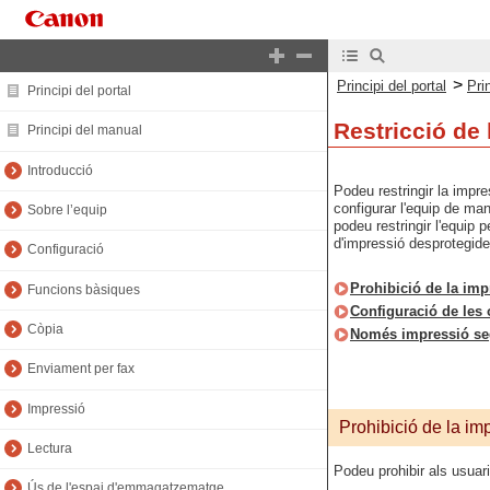
>
Principi del portal
Pri
Principi del portal
Restricció de
Principi del manual
Introducció
Podeu restringir la impre
configurar l'equip de man
Sobre l’equip
podeu restringir l'equip
d'impressió desprotegide
Configuració
Prohibició de la imp
Funcions bàsiques
Configuració de les
Còpia
Només impressió seg
Enviament per fax
Impressió
Prohibició de la im
Lectura
Podeu prohibir als usuar
Ús de l'espai d'emmagatzematge