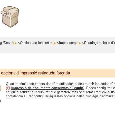
g./Desar)
<Opcions de funcions>
<Impressora>
<Restringir treballs d
 opcions d'impressió retinguda forçada
Quan imprimiu documents des d'un ordinador, podeu retenir les dades d'im
(
Impressió de documents conservats a l'equip
). Podeu configurar l
estigui autoritzat a l'equip, fet que garanteix més seguretat i redueix el
confidencials. Per configurar aquestes opcions calen privilegis d'administ