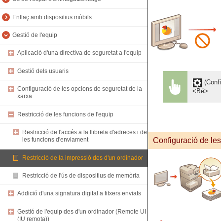
Enllaç amb dispositius mòbils
Gestió de l'equip
Aplicació d'una directiva de seguretat a l'equip
Gestió dels usuaris
(Confi
Configuració de les opcions de seguretat de la
<Bé>
xarxa
Restricció de les funcions de l'equip
Restricció de l'accés a la llibreta d'adreces i de
Configuració de les
les funcions d'enviament
Restricció de la impressió des d'un ordinador
Restricció de l'ús de dispositius de memòria
Addició d'una signatura digital a fitxers enviats
Gestió de l'equip des d'un ordinador (Remote UI
(IU remota))