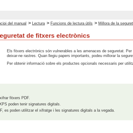
>
>
>
ncipi del manual
Lectura
Funcions de lectura útils
Millora de la seguret
seguretat de fitxers electrònics
Els fitxers electrònics són vulnerables a les amenaces de seguretat. Per
deixar-ne rastres. Quan llegiu papers importants, podeu millorar la seguretat
Per obtenir informació sobre els productes opcionals necessaris per utilit
frar fitxers PDF.
XPS poden tenir signatures digitals.
F, es poden utilitzar el xifratge i les signatures digitals a la vegada.