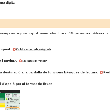
ura digital
asenya en llegir un original permet xifrar fitxers PDF per enviar-los/desar-los. 
riginal.
Col·locació dels originals
 i enviar>.
La pantalla <Inici>
a destinació a la pantalla de funcions bàsiques de lectura.
Pant
 d'opció per al format de fitxer.