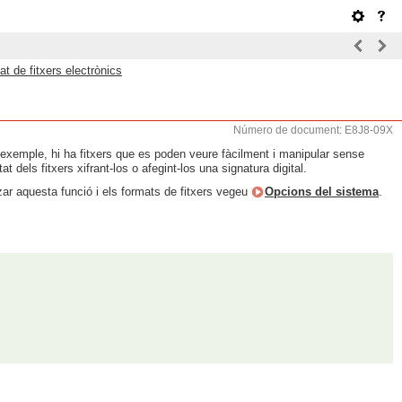
at de fitxers electrònics
Número de document: E8J8-09X
 exemple, hi ha fitxers que es poden veure fàcilment i manipular sense
 dels fitxers xifrant-los o afegint-los una signatura digital.
zar aquesta funció i els formats de fitxers vegeu
Opcions del sistema
.