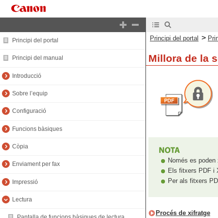
>
Principi del portal
Pri
Principi del portal
Millora de la 
Principi del manual
Introducció
Sobre l’equip
Configuració
Funcions bàsiques
Còpia
Només es poden xi
Enviament per fax
Els fitxers PDF i 
Per als fitxers PD
Impressió
Lectura
Procés de xifratge
Pantalla de funcions bàsiques de lectura