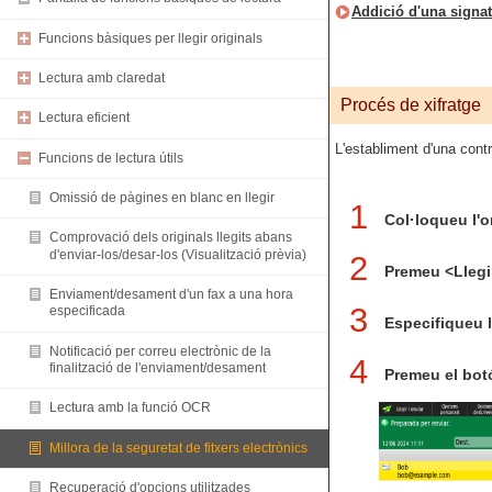
Addició d'una signat
Funcions bàsiques per llegir originals
Lectura amb claredat
Procés de xifratge
Lectura eficient
L'establiment d'una contr
Funcions de lectura útils
Omissió de pàgines en blanc en llegir
1
Col·loqueu l'o
Comprovació dels originals llegits abans
d'enviar-los/desar-los (Visualització prèvia)
2
Premeu <Llegir
Enviament/desament d'un fax a una hora
3
especificada
Especifiqueu l
Notificació per correu electrònic de la
4
finalització de l'enviament/desament
Premeu el botó
Lectura amb la funció OCR
Millora de la seguretat de fitxers electrònics
Recuperació d'opcions utilitzades