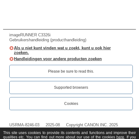
imageRUNNER C3326i
Gebruikershandleiding (producthandleiding)
Als u niet kunt vinden wat u zoekt, kunt u ook hier
zoeken.
Handleidingen voor andere producten zoeken
Please be sure to read this.‎
Supported browsers
Cookies
USRMA-8246-03
2025-08
Copyright CANON INC. 2025
This site uses cookies to provide its contents and functions and improve their
qualities etc. You can find out more about our use of the cookies
here
. If you