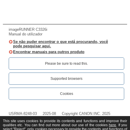
imageRUNNER C3326i
Manual do utilizador
Se não puder encontrar o que está procurando, você
pode pesquisar aqui.
Encontrar manuais para outros produto
Please be sure to read this.‎
Supported browsers
Cookies
USRMA-8248-03
2025-08
Copyright CANON INC. 2025
This site uses cookies to provide its contents and functions and improve their
qualities etc. You can find out more about our use of the cookies
here
. If you
select "Reject", only cookies necessary to provide the contents and functions of