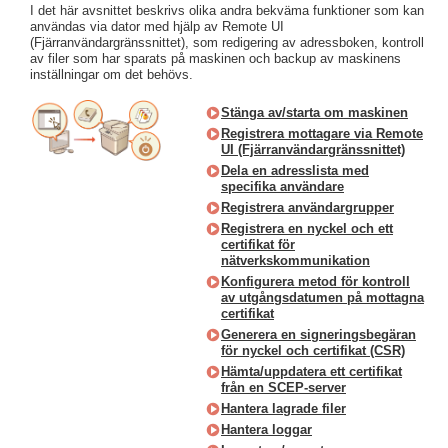
I det här avsnittet beskrivs olika andra bekväma funktioner som kan
användas via dator med hjälp av Remote UI
(Fjärranvändargränssnittet), som redigering av adressboken, kontroll
av filer som har sparats på maskinen och backup av maskinens
inställningar om det behövs.
Stänga av/starta om maskinen
Registrera mottagare via Remote
UI (Fjärranvändargränssnittet)
Dela en adresslista med
specifika användare
Registrera användargrupper
Registrera en nyckel och ett
certifikat för
nätverkskommunikation
Konfigurera metod för kontroll
av utgångsdatumen på mottagna
certifikat
Generera en signeringsbegäran
för nyckel och certifikat (CSR)
Hämta/uppdatera ett certifikat
från en SCEP-server
Hantera lagrade filer
Hantera loggar