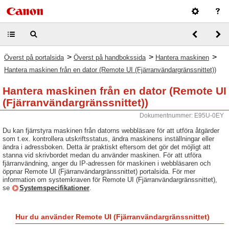
>
>
>
Överst på portalsida
Överst på handbokssida
Hantera maskinen
Hantera maskinen från en dator (Remote UI (Fjärranvändargränssnittet))
Hantera maskinen från en dator (Remote UI
(Fjärranvändargränssnittet))
Dokumentnummer: E95U-0EY
Du kan fjärrstyra maskinen från datorns webbläsare för att utföra åtgärder
som t.ex. kontrollera utskriftsstatus, ändra maskinens inställningar eller
ändra i adressboken. Detta är praktiskt eftersom det gör det möjligt att
stanna vid skrivbordet medan du använder maskinen. För att utföra
fjärranvändning, anger du IP-adressen för maskinen i webbläsaren och
öppnar Remote UI (Fjärranvändargränssnittet) portalsida. För mer
information om systemkraven för Remote UI (Fjärranvändargränssnittet),
se
Systemspecifikationer
.
Hur du använder Remote UI (Fjärranvändargränssnittet)