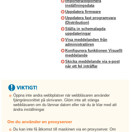
Importera/exportera
inställningsdata
Uppdatera firmware
Uppdatera fast programvara
(Distribution)
Ställa in schemalagda
uppdateringar
Visa meddelanden från
administratören
Konfigurera funktionen Visuellt
meddelande
Skicka meddelande via e-post
när ett fel inträffar
Öppna inte andra webbplatser när webbläsaren använder
fjärrgränssnittet på skrivaren. Glöm inte att stänga
webbläsaren om du lämnar datorn eller när du är klar med att
ändra inställningar.
Om du använder en proxyserver
Du kan inte få åtkomst till maskinen via en proxyserver. Om