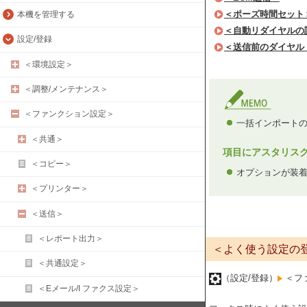
＜ポーズ時間セット
本機を管理する
＜自動リダイヤルの
設定/登録
＜送信前のダイヤル
＜環境設定＞
＜調整/メンテナンス＞
＜ファンクション設定＞
一括インポートの
＜共通＞
項目にアスタリス
＜コピー＞
オプションが装
＜プリンター＞
＜送信＞
＜レポート出力＞
＜よく使う設定の
＜共通設定＞
（設定/登録）
＜フ
＜Eメール/I ファクス設定＞