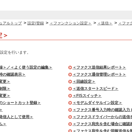
>
>
>
>
ュアルトップ
設定/登録
＜ファンクション設定＞
＜送信＞
＜ファ
定＞
設定を行います。
録＞／＜よく使う設定の編集＞
＜ファクス送信結果レポート＞
時の確認表示＞
＜ファクス通信管理レポート＞
変更＞
＜回線設定＞
制限＞
＜送信スタートスピード＞
変更＞
＜FISスイッチ＞
のショートカット登録＞
＜モデムダイヤルイン設定＞
＞
＜ファクス番号入力時の確認入力 (
発信人として使用＞
＜ファクスドライバーからの送信
ム＞
＜ファクス宛先を含む場合に確認
＜ファクス宛先を含む同報送信を