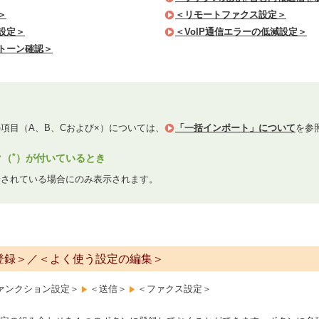
＞
＜リモートファクス設定＞
設定＞
＜VoIP通信エラーの低減設定＞
トーン確認＞
項目（A、B、Cおよび×）については、
「一括インポート」について
を参
*
ク（
）が付いているとき
着されている場合にのみ表示されます。
登録＞／＜よく使う設定の編集＞
ァンクション設定＞
＜送信＞
＜ファクス設定＞