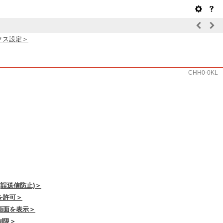
クス設定＞
CHH0-0KL
誤送信防止)＞
を許可＞
画面を表示＞
制限＞