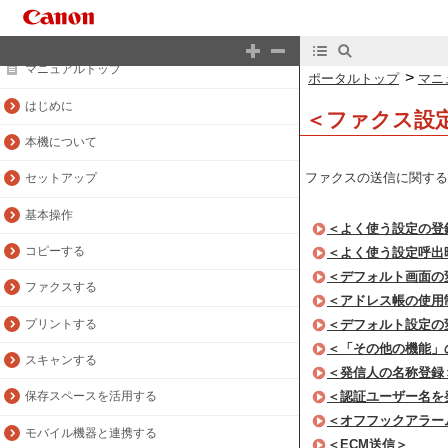
ポータルトップ
マニュアルトップ
>
ポータルトップ
マニ
はじめに
＜ファクス設
本機について
ファクスの送信に関する
セットアップ
基本操作
＜よく使う設定の登
コピーする
＜よく使う設定呼出
＜デフォルト画面の
ファクスする
＜アドレス帳の使用
プリントする
＜デフォルト設定の
＜「その他の機能」
スキャンする
＜発信人の名称登録
＜認証ユーザー名を
保存スペースを活用する
＜オフフックアラー
モバイル機器と連携する
＜ECM送信＞