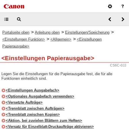
>
>
>
Portalseite oben
Anleitung oben
Einstellungen/Speicherung
>
>
<Einstellungen Funktion>
<Allgemein>
<Einstellungen
Papierausgabe>
<Einstellungen Papierausgabe>
CS6C-0JJ
Legen Sie die Einstellungen für die Papierausgabe fest, die für alle
Funktionen einheitlich sind.
<Einstellungen Ausgabefach>
<Optionales Ausgabefach verwenden>
<Versetzte Aufträge>
<Trennblatt zwischen Aufträgen>
<Trennblatt zwischen Kopien>
<Aktion, bei zuvielen Blättern zum Heften>
<Versatz für Einzelblatt-Druckaufträge aktivieren>