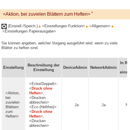
*
<Aktion, bei zuvielen Blättern zum Heften>
(Einstell./Speich.)
<Einstellungen Funktion>
<Allgemein>
<Einstellungen Papierausgabe>
Sie können angeben, welcher Vorgang ausgeführt wird, wenn zu viele
Blätter zu heften sind.
In R
Beschreibung der
Einstellung
DeviceAdmin
NetworkAdmin
U
Einstellung
einst
<Ecke/Doppelt>:
<
Druck ohne
<Aktion,
Heften
>,
bei
<Drucken
zuvielen
abbrechen>
Ja
Ja
Ne
Blättern
<Eco (Heftfrei)>:
zum
<
Druck ohne
Heften>
Heften
>,
<Drucken
abbrechen>