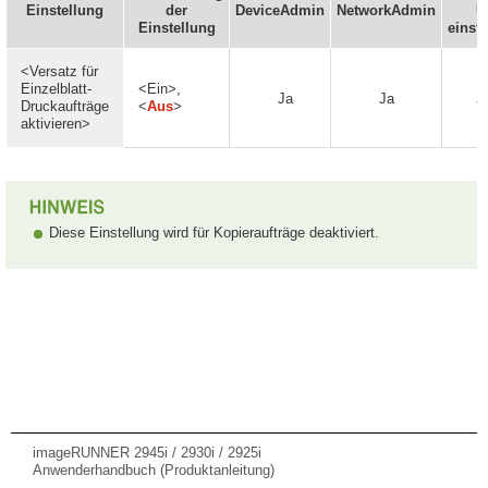
Einstellung
der
DeviceAdmin
NetworkAdmin
U
Einstellung
einste
<Versatz für
Einzelblatt-
<Ein>,
Ja
Ja
J
Druckaufträge
<
Aus
>
aktivieren>
Diese Einstellung wird für Kopieraufträge deaktiviert.
imageRUNNER 2945i / 2930i / 2925i
Anwenderhandbuch (Produktanleitung)