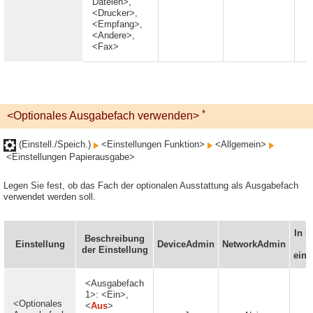
Dateien>,
<Drucker>,
<Empfang>,
<Andere>,
<Fax>
*
<Optionales Ausgabefach verwenden>
(Einstell./Speich.)
<Einstellungen Funktion>
<Allgemein>
<Einstellungen Papierausgabe>
Legen Sie fest, ob das Fach der optionalen Ausstattung als Ausgabefach
verwendet werden soll.
In 
Beschreibung
Einstellung
DeviceAdmin
NetworkAdmin
der Einstellung
eins
<Ausgabefach
1>: <Ein>,
<Optionales
<
Aus
>