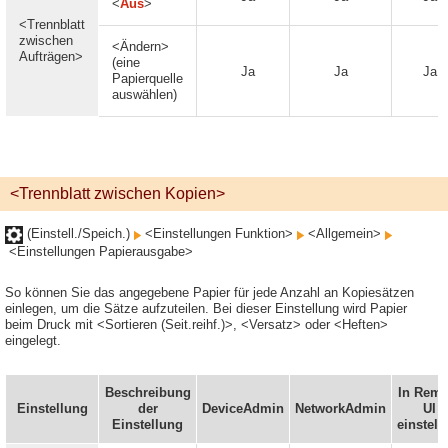
<
Aus
>
<Trennblatt
zwischen
<Ändern>
Aufträgen>
(eine
Ja
Ja
Ja
Papierquelle
auswählen)
<Trennblatt zwischen Kopien>
(Einstell./Speich.)
<Einstellungen Funktion>
<Allgemein>
<Einstellungen Papierausgabe>
So können Sie das angegebene Papier für jede Anzahl an Kopiesätzen
einlegen, um die Sätze aufzuteilen. Bei dieser Einstellung wird Papier
beim Druck mit <Sortieren (Seit.reihf.)>, <Versatz> oder <Heften>
eingelegt.
Beschreibung
In Remo
Einstellung
der
DeviceAdmin
NetworkAdmin
UI
Einstellung
einstell