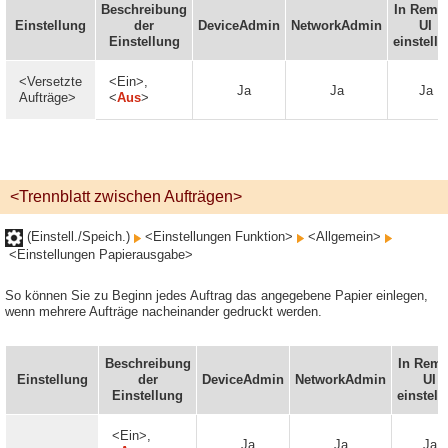
Beschreibung
In Remo
Einstellung
der
DeviceAdmin
NetworkAdmin
UI
Einstellung
einstellb
<Versetzte
<Ein>,
Ja
Ja
Ja
Aufträge>
<
Aus
>
<Trennblatt zwischen Aufträgen>
(Einstell./Speich.)
<Einstellungen Funktion>
<Allgemein>
<Einstellungen Papierausgabe>
So können Sie zu Beginn jedes Auftrag das angegebene Papier einlegen,
wenn mehrere Aufträge nacheinander gedruckt werden.
Beschreibung
In Remo
Einstellung
der
DeviceAdmin
NetworkAdmin
UI
Einstellung
einstell
<Ein>,
Ja
Ja
Ja