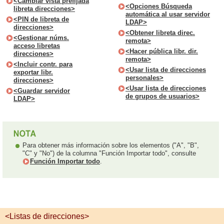
<Cambiar vista prefijada
<Opciones Búsqueda
libreta direcciones>
automática al usar servidor
<PIN de libreta de
LDAP>
direcciones>
<Obtener libreta direc.
<Gestionar núms.
remota>
acceso libretas
<Hacer pública libr. dir.
direcciones>
remota>
<Incluir contr. para
<Usar lista de direcciones
exportar libr.
personales>
direcciones>
<Usar lista de direcciones
<Guardar servidor
de grupos de usuarios>
LDAP>
Para obtener más información sobre los elementos ("A", "B",
"C" y "No") de la columna "Función Importar todo", consulte
Función Importar todo
.
<Listas de direcciones>