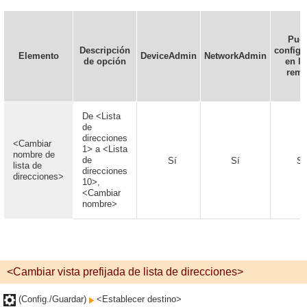
Pue
Descripción
configu
Elemento
DeviceAdmin
NetworkAdmin
de opción
en la
remo
De <Lista
de
direcciones
<Cambiar
1> a <Lista
nombre de
de
Sí
Sí
Sí
lista de
direcciones
direcciones>
10>,
<Cambiar
nombre>
<Cambiar vista prefijada de lista de direcciones>
(Config./Guardar)
<Establecer destino>