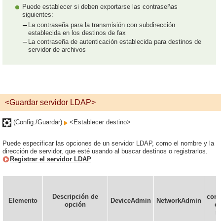
Puede establecer si deben exportarse las contraseñas
siguientes:
La contraseña para la transmisión con subdirección
establecida en los destinos de fax
La contraseña de autenticación establecida para destinos de
servidor de archivos
<Guardar servidor LDAP>
(Config./Guardar)
<Establecer destino>
Puede especificar las opciones de un servidor LDAP, como el nombre y la
dirección de servidor, que esté usando al buscar destinos o registrarlos.
Registrar el servidor LDAP
P
Descripción de
conf
Elemento
DeviceAdmin
NetworkAdmin
opción
en
r