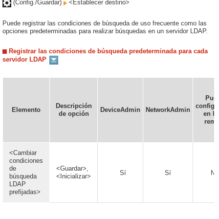
(Config./Guardar)
<Establecer destino>
Puede registrar las condiciones de búsqueda de uso frecuente como las
opciones predeterminadas para realizar búsquedas en un servidor LDAP.
Registrar las condiciones de búsqueda predeterminada para cada
servidor LDAP
Pue
Descripción
configu
Elemento
DeviceAdmin
NetworkAdmin
de opción
en la
remo
<Cambiar
condiciones
de
<Guardar>,
Sí
Sí
No
búsqueda
<Inicializar>
LDAP
prefijadas>