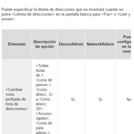
Puede especificar la libreta de direcciones que se mostrará cuando se
pulse <Libreta de direcciones> en la pantalla básica para <Fax> o <Leer y
enviar>.
Pued
Descripción
configur
Elemento
DeviceAdmin
NetworkAdmin
de opción
en la 
remot
<Todas
listas
dir.>,
<Lista dir.
person.>,
<Cambiar
<Lista
vista
direcc. 1>
prefijada de
a <Lista
Sí
Sí
No
lista de
direcc.
direcciones>
10>,
<Acceso
rápido>,
<Lista dir.
para
admin.>