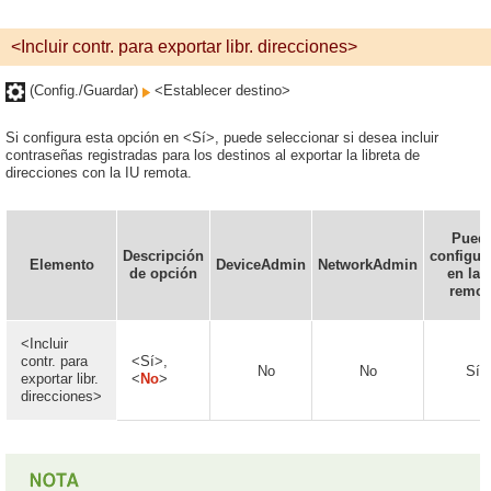
<Incluir contr. para exportar libr. direcciones>
(Config./Guardar)
<Establecer destino>
Si configura esta opción en <Sí>, puede seleccionar si desea incluir
contraseñas registradas para los destinos al exportar la libreta de
direcciones con la IU remota.
Pued
Descripción
configur
Elemento
DeviceAdmin
NetworkAdmin
de opción
en la 
remot
<Incluir
contr. para
<Sí>,
No
No
Sí
exportar libr.
<
No
>
direcciones>