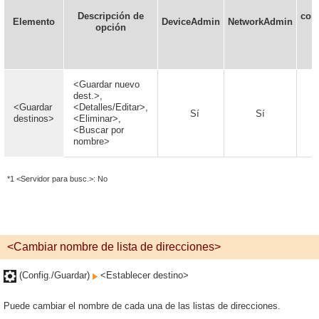
Descripción de
conf
Elemento
DeviceAdmin
NetworkAdmin
opción
e
r
<Guardar nuevo
dest.>,
<Guardar
<Detalles/Editar>,
Sí
Sí
destinos>
<Eliminar>,
<Buscar por
nombre>
*1 <Servidor para busc.>: No
<Cambiar nombre de lista de direcciones>
(Config./Guardar)
<Establecer destino>
Puede cambiar el nombre de cada una de las listas de direcciones.