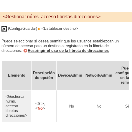
<Gestionar núms. acceso libretas direcciones>
(Config./Guardar)
<Establecer destino>
Puede seleccionar si desea permitir que los usuarios establezcan un
número de acceso para un destino al registrarlo en la libreta de
direcciones.
Restringir el uso de la libreta de direcciones
Pued
Descripción
configur
Elemento
DeviceAdmin
NetworkAdmin
de opción
en la 
remot
<Gestionar
núms.
<Sí>,
acceso
No
No
Sí
<
No
>
libretas
direcciones>