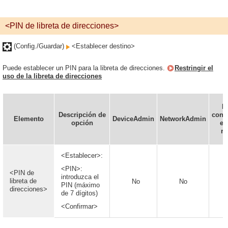
<PIN de libreta de direcciones>
(Config./Guardar)
<Establecer destino>
Puede establecer un PIN para la libreta de direcciones.
Restringir el
uso de la libreta de direcciones
P
Descripción de
conf
Elemento
DeviceAdmin
NetworkAdmin
opción
en
re
<Establecer>:
<PIN>:
<PIN de
introduzca el
libreta de
No
No
PIN (máximo
direcciones>
de 7 dígitos)
<Confirmar>