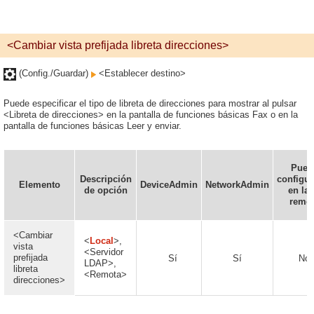
<Cambiar vista prefijada libreta direcciones>
(Config./Guardar)
<Establecer destino>
Puede especificar el tipo de libreta de direcciones para mostrar al pulsar
<Libreta de direcciones> en la pantalla de funciones básicas Fax o en la
pantalla de funciones básicas Leer y enviar.
Pued
Descripción
configur
Elemento
DeviceAdmin
NetworkAdmin
de opción
en la 
remo
<Cambiar
<
Local
>,
vista
<Servidor
prefijada
Sí
Sí
No
LDAP>,
libreta
<Remota>
direcciones>