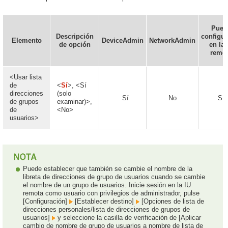
Pued
Descripción
configur
Elemento
DeviceAdmin
NetworkAdmin
de opción
en la 
remo
<Usar lista
de
<
Sí
>, <Sí
direcciones
(solo
Sí
No
Sí
de grupos
examinar)>,
de
<No>
usuarios>
Puede establecer que también se cambie el nombre de la
libreta de direcciones de grupo de usuarios cuando se cambie
el nombre de un grupo de usuarios. Inicie sesión en la IU
remota como usuario con privilegios de administrador, pulse
[Configuración]
[Establecer destino]
[Opciones de lista de
direcciones personales/lista de direcciones de grupos de
usuarios]
y seleccione la casilla de verificación de [Aplicar
cambio de nombre de grupo de usuarios a nombre de lista de