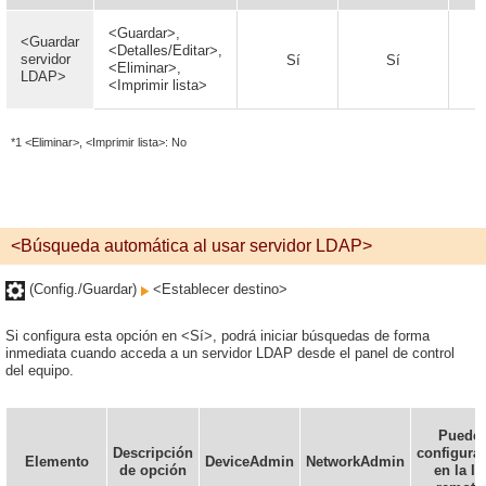
<Guardar>,
<Guardar
<Detalles/Editar>,
servidor
Sí
Sí
<Eliminar>,
LDAP>
<Imprimir lista>
*1 <Eliminar>, <Imprimir lista>: No
<Búsqueda automática al usar servidor LDAP>
(Config./Guardar)
<Establecer destino>
Si configura esta opción en <Sí>, podrá iniciar búsquedas de forma
inmediata cuando acceda a un servidor LDAP desde el panel de control
del equipo.
Puede
Descripción
configura
Elemento
DeviceAdmin
NetworkAdmin
de opción
en la IU