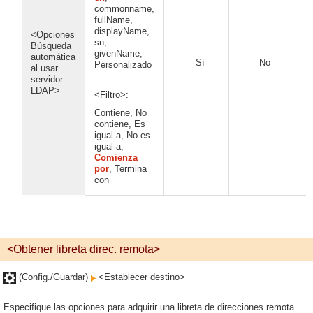
commonname,
fullName,
displayName,
<Opciones
sn,
Búsqueda
givenName,
automática
Sí
No
Personalizado
al usar
servidor
LDAP>
<Filtro>:
Contiene, No
contiene, Es
igual a, No es
igual a,
Comienza
por
, Termina
con
<Obtener libreta direc. remota>
(Config./Guardar)
<Establecer destino>
Especifique las opciones para adquirir una libreta de direcciones remota.