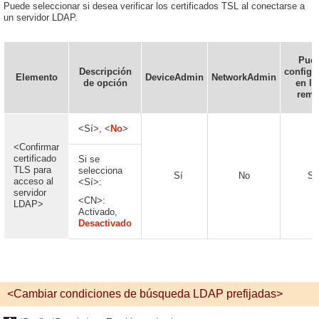
Puede seleccionar si desea verificar los certificados TSL al conectarse a
un servidor LDAP.
Pue
Descripción
configu
Elemento
DeviceAdmin
NetworkAdmin
de opción
en la
remo
<Sí>, <
No
>
<Confirmar
certificado
Si se
TLS para
selecciona
Sí
No
Sí
acceso al
<Sí>:
servidor
<CN>:
LDAP>
Activado,
Desactivado
<Cambiar condiciones de búsqueda LDAP prefijadas>