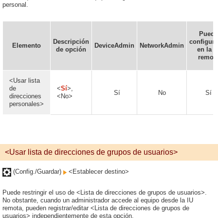
personal.
Puede
Descripción
configura
Elemento
DeviceAdmin
NetworkAdmin
de opción
en la I
remot
<Usar lista
de
<
Sí
>,
Sí
No
Sí
direcciones
<No>
personales>
<Usar lista de direcciones de grupos de usuarios>
(Config./Guardar)
<Establecer destino>
Puede restringir el uso de <Lista de direcciones de grupos de usuarios>.
No obstante, cuando un administrador accede al equipo desde la IU
remota, pueden registrar/editar <Lista de direcciones de grupos de
usuarios> independientemente de esta opción.