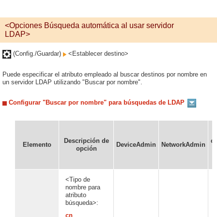
<Opciones Búsqueda automática al usar servidor
LDAP>
(Config./Guardar)
<Establecer destino>
Puede especificar el atributo empleado al buscar destinos por nombre en
un servidor LDAP utilizando "Buscar por nombre".
Configurar "Buscar por nombre" para búsquedas de LDAP
Descripción de
co
Elemento
DeviceAdmin
NetworkAdmin
opción
<Tipo de
nombre para
atributo
búsqueda>:
cn
,