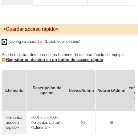
<Guardar acceso rápido>
(Config./Guardar)
<Establecer destino>
Puede registrar destinos en los botones de acceso rápido del equipo.
Registrar un destino en un botón de acceso rápido
P
Descripción de
conf
Elemento
DeviceAdmin
NetworkAdmin
opción
en
r
<Guardar
<001> a <200>,
acceso
<Guardar/Editar>,
Sí
Sí
rápido>
<Eliminar>