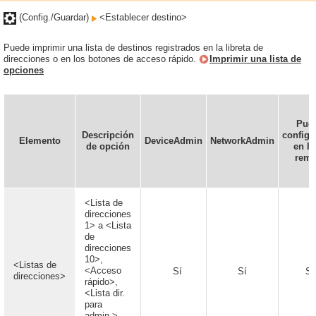
(Config./Guardar)
<Establecer destino>
Puede imprimir una lista de destinos registrados en la libreta de
direcciones o en los botones de acceso rápido.
Imprimir una lista de
opciones
Pue
Descripción
configu
Elemento
DeviceAdmin
NetworkAdmin
de opción
en la
remo
<Lista de
direcciones
1> a <Lista
de
direcciones
10>,
<Listas de
<Acceso
Sí
Sí
Sí
direcciones>
rápido>,
<Lista dir.
para
admin.>,