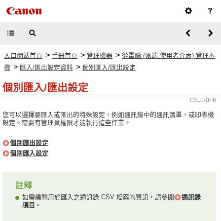
>
>
>
入口網站首頁
手冊首頁
管理機器
從電腦 (遠端 使用者介面) 管理本
>
>
機
匯入/匯出設定資料
個別匯入/匯出設定
個別匯入/匯出設定
CSJJ-0F6
您可以選擇要匯入或匯出的特殊設定，例如通訊錄中的通訊清單，或印表機
設定。需要有管理員權限才能執行這些作業。
個別匯出設定
個別匯入設定
如需編輯用於匯入之通訊錄 CSV 檔案的資訊，請參閱
通訊錄
項目
。