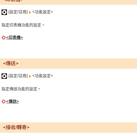
(設定/註冊)
<功能設定>
指定印表機功能的設定。
<印表機>
<傳送>
(設定/註冊)
<功能設定>
指定傳送功能的設定。
<傳送>
<接收/轉寄>