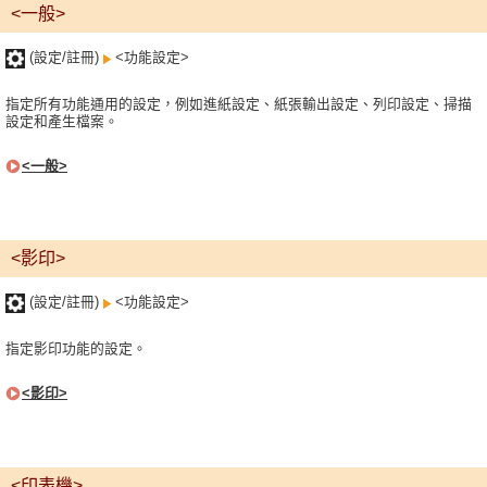
<一般>
(設定/註冊)
<功能設定>
指定所有功能通用的設定，例如進紙設定、紙張輸出設定、列印設定、掃描
設定和產生檔案。
<一般>
<影印>
(設定/註冊)
<功能設定>
指定影印功能的設定。
<影印>
<印表機>