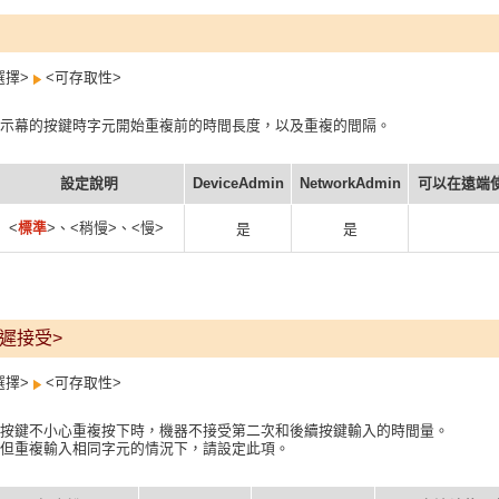
選擇>
<可存取性>
示幕的按鍵時字元開始重複前的時間長度，以及重複的間隔。
設定說明
DeviceAdmin
NetworkAdmin
可以在遠端
<
標準
>、<稍慢>、<慢>
是
是
遲接受>
選擇>
<可存取性>
按鍵不小心重複按下時，機器不接受第二次和後續按鍵輸入的時間量。
但重複輸入相同字元的情況下，請設定此項。