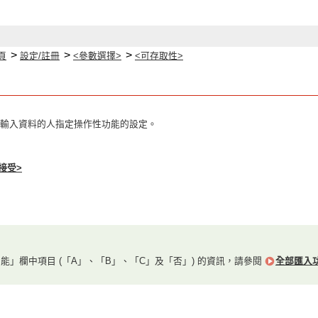
>
>
>
頁
設定/註冊
<參數選擇>
<可存取性>
輸入資料的人指定操作性功能的設定。
接受>
能」欄中項目 (「A」、「B」、「C」及「否」) 的資訊，請參閱
全部匯入