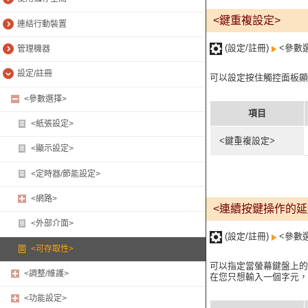
<鍵重複設定>
連結行動裝置
(設定/註冊)
<參數
管理機器
設定/註冊
可以設定按住觸控面板顯
<參數選擇>
項目
<紙張設定>
<鍵重複設定>
<顯示設定>
<定時器/節能設定>
<網路>
<連續按鍵操作的延
<外部介面>
(設定/註冊)
<參數
<可存取性>
可以指定當螢幕鍵盤上的
<調整/維護>
在您只想輸入一個字元，
<功能設定>