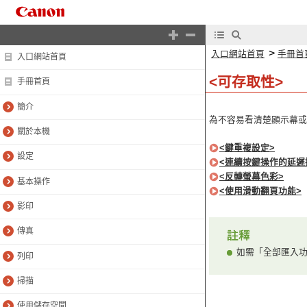
>
入口網站首頁
手冊首
入口網站首頁
<可存取性>
手冊首頁
簡介
為不容易看清楚顯示幕或
關於本機
<鍵重複設定>
設定
<連續按鍵操作的延遲
<反轉螢幕色彩>
基本操作
<使用滑動翻頁功能>
影印
傳真
如需「全部匯入功
列印
掃描
使用儲存空間