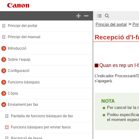
>
Principi del portal
Pri
Principi del portal
Recepció d'I-
Principi del manual
Introducció
Sobre l’equip
Quan es rep un I-
Configuració
L'indicador Processant/D
s'apagarà.
Funcions bàsiques
Còpia
Enviament per fax
Per cancel·lar la
Podeu especificar
Pantalla de funcions bàsiques de fax
el moment especi
Funcions bàsiques per enviar faxos
Recepció de faxos