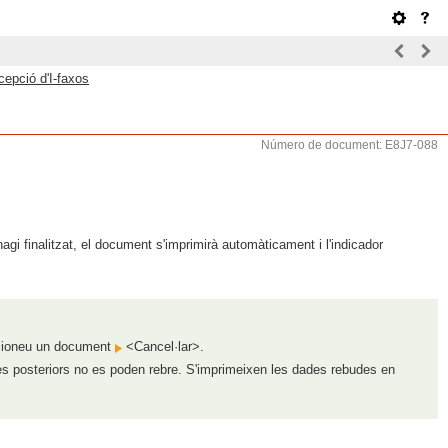
epció d'I-faxos
Número de document: E8J7-088
gi finalitzat, el document s'imprimirà automàticament i l'indicador
ioneu un document
<Cancel·lar>.
ades posteriors no es poden rebre. S'imprimeixen les dades rebudes en