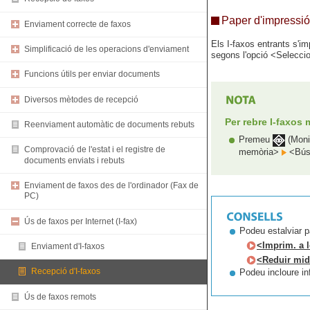
Paper d'impressió
Enviament correcte de faxos
Els I-faxos entrants s'i
Simplificació de les operacions d'enviament
segons l'opció <Selecci
Funcions útils per enviar documents
Diversos mètodes de recepció
Per rebre I-faxos
Reenviament automàtic de documents rebuts
Premeu
(Moni
Comprovació de l'estat i el registre de
memòria>
<Búst
documents enviats i rebuts
Enviament de faxos des de l'ordinador (Fax de
PC)
Ús de faxos per Internet (I-fax)
Podeu estalviar p
<Imprim. a 
Enviament d'I-faxos
<Reduir mid
Recepció d'I-faxos
Podeu incloure in
Ús de faxos remots