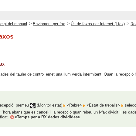
>
>
>
ncipi del manual
Enviament per fax
Ús de faxos per Internet (I-fax)
Rec
faxos
fax
ades del tauler de control emet una llum verda intermitent. Quan la recepció ha
 recepció, premeu
(Monitor estat)
<Rebre>
<Estat de treballs>
selecc
 l'hora abans que es cancel·li la recepció quan rebeu un I-fax dividit i les d
ficat.
<Temps per a RX dades dividides>