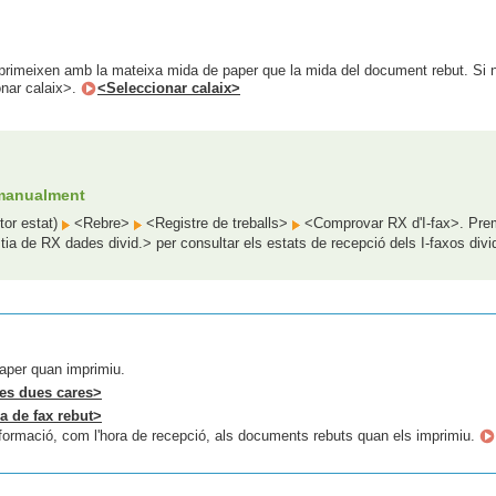
mprimeixen amb la mateixa mida de paper que la mida del document rebut. Si 
onar calaix>.
<Seleccionar calaix>
 manualment
tor estat)
<Rebre>
<Registre de treballs>
<Comprovar RX d'I-fax>. Prem
ia de RX dades divid.> per consultar els estats de recepció dels I-faxos divi
aper quan imprimiu.
les dues cares>
a de fax rebut>
formació, com l'hora de recepció, als documents rebuts quan els imprimiu.