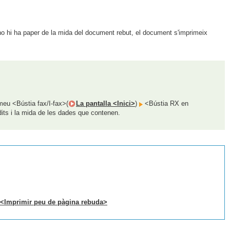
no hi ha paper de la mida del document rebut, el document s'imprimeix
eu <Bústia fax/I-fax>(
La pantalla <Inici>
)
<Bústia RX en
dits i la mida de les dades que contenen.
<Imprimir peu de pàgina rebuda>