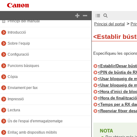
Principi del portal
Principi del manual
>
Principi del portal
Pri
Introducció
<Establir búst
Sobre l’equip
Especifiqueu les opcions
Configuració
Funcions bàsiques
<Establir/Desar búst
<PIN de bústia de 
Còpia
<Usar bloqueig de m
<Usar bloqueig de m
Enviament per fax
<Hora d'inici de bl
<Hora de finalitzac
Impressió
<Temps per a RX da
Lectura
<Reenviar fitxer de
Ús de l'espai d'emmagatzematge
Enllaç amb dispositius mòbils