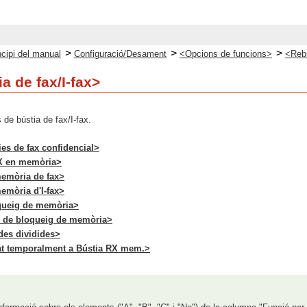
>
>
>
ncipi del manual
Configuració/Desament
<Opcions de funcions>
<Reb
ia de fax/I-fax>
 de bústia de fax/I-fax.
ies de fax confidencial>
RX en memòria>
emòria de fax>
emòria d'I-fax>
oqueig de memòria>
ió de bloqueig de memòria>
des dividides>
sat temporalment a Bústia RX mem.>