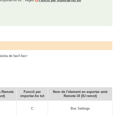
 importar-ho tot", vegeu
Funció per importar-ho tot
.
ústia de fax/I-fax>
 a Remote
Funció per
Nom de l'element en exportar amb
mot)
importar-ho tot
Remote UI (IU remot)
C
Box Settings