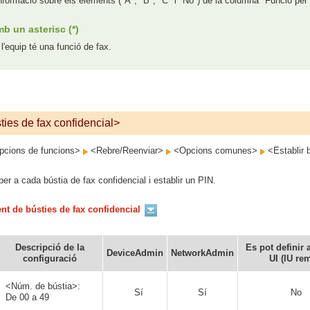
nformació sobre els elements ("A", "B", "C" i "No") de la columna "Funció per
b un asterisc (*)
l'equip té una funció de fax.
ties de fax confidencial>
cions de funcions>
<Rebre/Reenviar>
<Opcions comunes>
<Establir b
r a cada bústia de fax confidencial i establir un PIN.
t de bústies de fax confidencial
Descripció de la
Es pot definir
DeviceAdmin
NetworkAdmin
configuració
UI (IU re
<Núm. de bústia>:
Sí
Sí
No
De 00 a 49