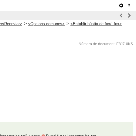
>
>
re/Reenviar>
<Opcions comunes>
<Establir bústia de fax/I-fax>
Número de document: E8J7-0KS