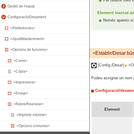
Per obtenir més i
Gestió de l'equip
Element marcat am
Configuració/Desament
Només apareix si 
<Preferències>
<Ajust/Manteniment>
<Opcions de funcions>
<Establir/Desar bús
<Comú>
(Config./Desar)
<Op
<Còpia>
Podeu assignar un nom pe
<Impressora>
Configuració/desamen
<Enviar>
<Rebre/Reenviar>
Element
<Imprimir informe>
<Opcions comunes>