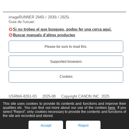
imageRUNNER 2945i / 2930i / 2925i
Guia de l'usuari
Si no trobeu el que busqueu, podeu fer una cerca aquí.
Buscar manuals d’altres productes
Please be sure to read this.‎
Supported browsers
Cookies
USRMA-8261-03
2025-08
Copyright CANON INC. 2025
This site uses cookies to provide its contents and functions and improve their
qualities etc. You can find out more about our use of the cookies
here
. If you
select "Reject", only cookies necessary to provide the contents and functions of
the site are recorded and stored.
Accept
Reject