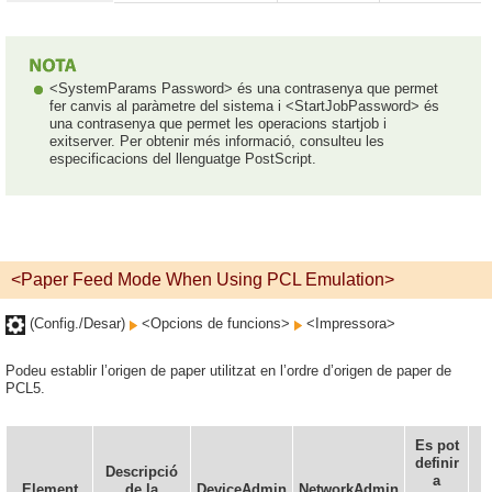
<SystemParams Password> és una contrasenya que permet
fer canvis al paràmetre del sistema i <StartJobPassword> és
una contrasenya que permet les operacions startjob i
exitserver. Per obtenir més informació, consulteu les
especificacions del llenguatge PostScript.
<Paper Feed Mode When Using PCL Emulation>
(Config./Desar)
<Opcions de funcions>
<Impressora>
Podeu establir l’origen de paper utilitzat en l’ordre d’origen de paper de
PCL5.
Es pot
definir
F
Descripció
a
Element
de la
DeviceAdmin
NetworkAdmin