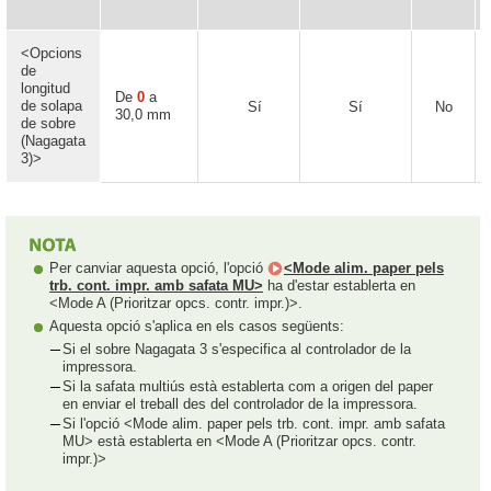
<Opcions
de
longitud
De
0
a
de solapa
Sí
Sí
No
30,0 mm
de sobre
(Nagagata
3)>
Per canviar aquesta opció, l'opció
<Mode alim. paper pels
trb. cont. impr. amb safata MU>
ha d'estar establerta en
<Mode A (Prioritzar opcs. contr. impr.)>.
Aquesta opció s'aplica en els casos següents:
Si el sobre Nagagata 3 s'especifica al controlador de la
impressora.
Si la safata multiús està establerta com a origen del paper
en enviar el treball des del controlador de la impressora.
Si l'opció <Mode alim. paper pels trb. cont. impr. amb safata
MU> està establerta en <Mode A (Prioritzar opcs. contr.
impr.)>