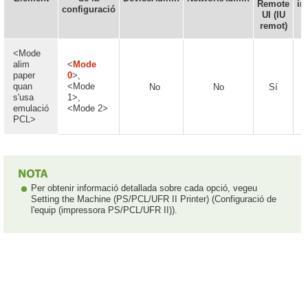
Remote
im
configuració
UI (IU
remot)
<Mode
alim
<
Mode
paper
0
>,
quan
<Mode
No
No
Sí
s'usa
1>,
emulació
<Mode 2>
PCL>
Per obtenir informació detallada sobre cada opció, vegeu
Setting the Machine (PS/PCL/UFR II Printer) (Configuració de
l'equip (impressora PS/PCL/UFR II)).