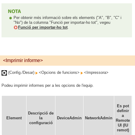
Per obtenir més informació sobre els elements ("A", "B", "C" i
"No") de la columna "Funció per importar-ho tot", vegeu
Funció per importar-ho tot
.
<Imprimir informe>
(Config./Desar)
<Opcions de funcions>
<Impressora>
Podeu imprimir informes per a les opcions de l'equip.
Es pot
definir
Descripció de
a
Element
la
DeviceAdmin
NetworkAdmin
Remote
configuració
UI (IU
remot)