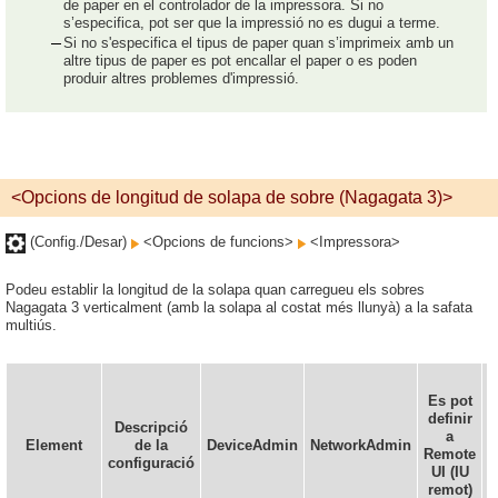
de paper en el controlador de la impressora. Si no
s’especifica, pot ser que la impressió no es dugui a terme.
Si no s'especifica el tipus de paper quan s’imprimeix amb un
altre tipus de paper es pot encallar el paper o es poden
produir altres problemes d'impressió.
<Opcions de longitud de solapa de sobre (Nagagata 3)>
(Config./Desar)
<Opcions de funcions>
<Impressora>
Podeu establir la longitud de la solapa quan carregueu els sobres
Nagagata 3 verticalment (amb la solapa al costat més llunyà) a la safata
multiús.
Es pot
definir
Descripció
a
Element
de la
DeviceAdmin
NetworkAdmin
Remote
i
configuració
UI (IU
remot)