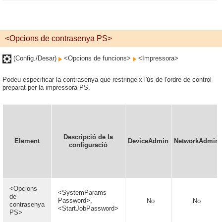
<Opcions de contrasenya PS>
(Config./Desar)
<Opcions de funcions>
<Impressora>
Podeu especificar la contrasenya que restringeix l'ús de l'ordre de control
preparat per la impressora PS.
Descripció de la
Element
DeviceAdmin
NetworkAdmin
configuració
<Opcions
<SystemParams
de
Password>,
No
No
contrasenya
<StartJobPassword>
PS>