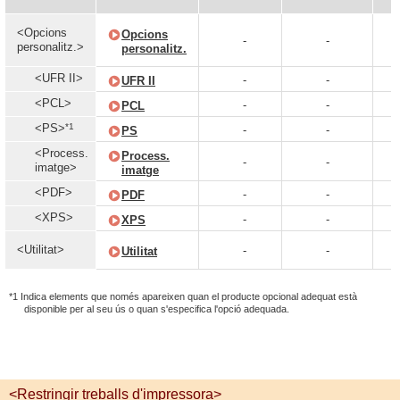
<Opcions
Opcions
-
-
personalitz.>
personalitz.
<UFR II>
-
-
UFR II
<PCL>
-
-
PCL
*1
<PS>
-
-
PS
<Process.
Process.
-
-
imatge>
imatge
<PDF>
-
-
PDF
<XPS>
-
-
XPS
<Utilitat>
-
-
Utilitat
*1 Indica elements que només apareixen quan el producte opcional adequat està
disponible per al seu ús o quan s'especifica l'opció adequada.
<Restringir treballs d'impressora>