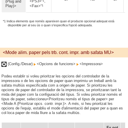
*1
<PS3>
,
(Plug and
*1
Play)>
<Fax>
*1 Indica elements que només apareixen quan el producte opcional adequat està
disponible per al seu ús o quan s'especifica l'opció adequada.
<Mode alim. paper pels trb. cont. impr. amb safata MU>
(Config./Desar)
<Opcions de funcions>
<Impressora>
Podeu establir si voleu prioritzar les opcions del controlador de la
impressora o de les opcions de paper quan imprimiu un treball amb la
safata multiús especificada com a origen de paper. Si prioritzeu les
opcions de paper del controlador de la impressora, se prioritzaran tant la
mida del paper com la configuració del tipus. Si voleu prioritzar només el
tipus de paper, seleccioneu<Prioritzeu només el tipus de paper> per
<Mode A (Prioritzar opcs. contr. impr.)>. A més, si heu prioritzat les
opcions de l'equip, establiu el mode d'alimentació del paper per a quan es
col·loca paper de mida lliure a la safata multiús.
Es pot