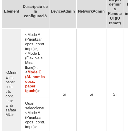
definir
F
Descripció de
a
Element
la
DeviceAdmin
NetworkAdmin
Remote
imp
configuració
UI (IU
h
remot)
<Mode A
(Prioritzar
opcs. contr.
impr.)>,
<Mode B
(Flexible si
Mida
lliure)>,
<
Mode C
<Mode
(Al. només
alim.
opcs.
paper
paper
pels
iguals)
>
trb.
Sí
Sí
Sí
cont.
impr.
Quan
amb
seleccioneu
safata
<Mode A
MU>
(Prioritzar
opcs. contr.
impr.)>: