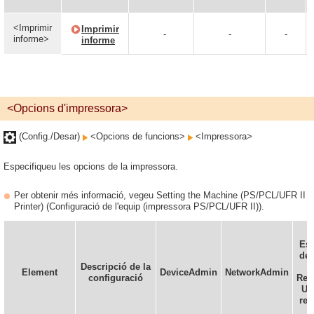
<Imprimir
Imprimir
-
-
-
informe>
informe
<Opcions d'impressora>
(Config./Desar)
<Opcions de funcions>
<Impressora>
Especifiqueu les opcions de la impressora.
Per obtenir més informació, vegeu Setting the Machine (PS/PCL/UFR II
Printer) (Configuració de l'equip (impressora PS/PCL/UFR II)).
Es 
def
Descripció de la
Element
DeviceAdmin
NetworkAdmin
configuració
Rem
UI 
rem