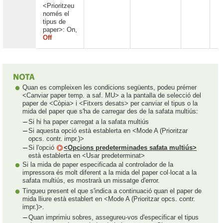
<Prioritzeu
només el
tipus de
paper>: On,
Off
Quan es compleixen les condicions següents, podeu prémer
<Canviar paper temp. a saf. MU> a la pantalla de selecció del
paper de <Còpia> i <Fitxers desats> per canviar el tipus o la
mida del paper que s'ha de carregar des de la safata multiús:
Si hi ha paper carregat a la safata multiús
Si aquesta opció està establerta en <Mode A (Prioritzar
opcs. contr. impr.)>
Si l'opció
<Opcions predeterminades safata multiús>
està establerta en <Usar predeterminat>
Si la mida de paper especificada al controlador de la
impressora és molt diferent a la mida del paper col·locat a la
safata multiús, es mostrarà un missatge d'error.
Tingueu present el que s'indica a continuació quan el paper de
mida lliure està establert en <Mode A (Prioritzar opcs. contr.
impr.)>.
Quan imprimiu sobres, assegureu-vos d'especificar el tipus