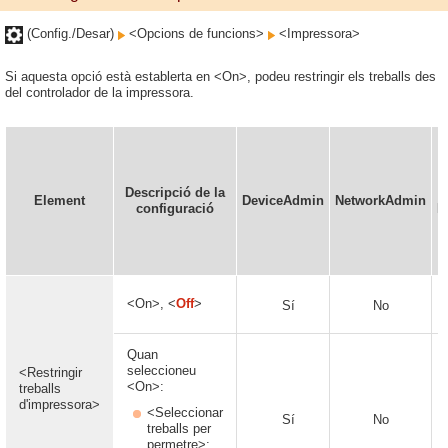
(Config./Desar)
<Opcions de funcions>
<Impressora>
Si aquesta opció està establerta en <On>, podeu restringir els treballs des
del controlador de la impressora.
E
d
Descripció de la
Element
DeviceAdmin
NetworkAdmin
configuració
R
r
<On>, <
Off
>
Sí
No
Quan
seleccioneu
<Restringir
<On>:
treballs
d'impressora>
<Seleccionar
Sí
No
treballs per
permetre>: