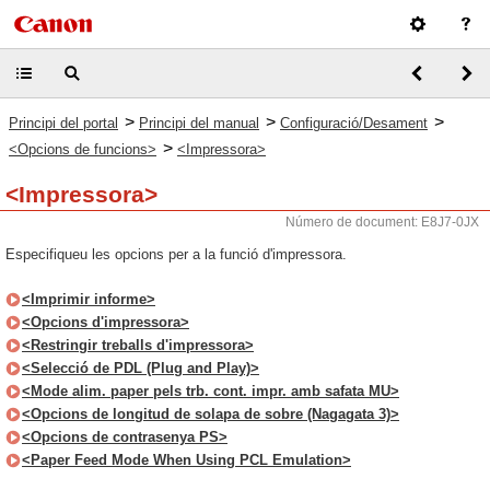
>
>
>
Principi del portal
Principi del manual
Configuració/Desament
>
<Opcions de funcions>
<Impressora>
<Impressora>
Número de document: E8J7-0JX
Especifiqueu les opcions per a la funció d'impressora.
<Imprimir informe>
<Opcions d'impressora>
<Restringir treballs d'impressora>
<Selecció de PDL (Plug and Play)>
<Mode alim. paper pels trb. cont. impr. amb safata MU>
<Opcions de longitud de solapa de sobre (Nagagata 3)>
<Opcions de contrasenya PS>
<Paper Feed Mode When Using PCL Emulation>