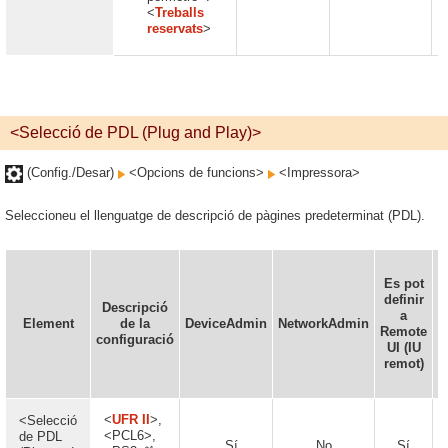
<
Treballs
reservats
>
<Selecció de PDL (Plug and Play)>
(Config./Desar)
<Opcions de funcions>
<Impressora>
Seleccioneu el llenguatge de descripció de pàgines predeterminat (PDL).
Es pot
definir
Descripció
a
Element
de la
DeviceAdmin
NetworkAdmin
Remote
i
configuració
UI (IU
remot)
<
UFR II
>,
<Selecció
<PCL6>,
de PDL
Sí
No
Sí