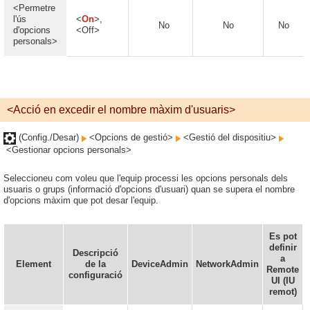
<Permetre
l'ús
<
On
>,
No
No
No
d'opcions
<Off>
personals>
<Acció en excedir el nombre màxim d'usuaris>
(Config./Desar)
<Opcions de gestió>
<Gestió del dispositiu>
<Gestionar opcions personals>
Seleccioneu com voleu que l'equip processi les opcions personals dels
usuaris o grups (informació d'opcions d'usuari) quan se supera el nombre
d'opcions màxim que pot desar l'equip.
Es pot
definir
Descripció
a
Element
de la
DeviceAdmin
NetworkAdmin
Remote
configuració
UI (IU
remot)