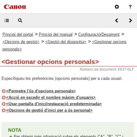
>
>
>
Principi del portal
Principi del manual
Configuració/Desament
>
>
<Opcions de gestió>
<Gestió del dispositiu>
<Gestionar opcions
personals>
<Gestionar opcions personals>
Número de document: E8J7-0LF
Especifiqueu les preferències (opcions personals) per a cada usuari.
<Permetre l'ús d'opcions personals>
<Acció en excedir el nombre màxim d'usuaris>
<Usar pantalla d'inici/restauració predeterminada>
<Opcions de gestió d'inici per a ús personal>
Per obtenir més informació sobre els elements ("A", "B", "C" i