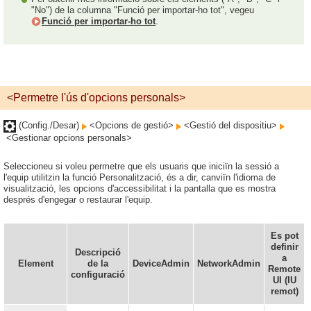
"No") de la columna "Funció per importar-ho tot", vegeu
Funció per importar-ho tot
.
<Permetre l'ús d'opcions personals>
(Config./Desar)
<Opcions de gestió>
<Gestió del dispositiu>
<Gestionar opcions personals>
Seleccioneu si voleu permetre que els usuaris que iniciïn la sessió a
l'equip utilitzin la funció Personalització, és a dir, canviïn l'idioma de
visualització, les opcions d'accessibilitat i la pantalla que es mostra
després d'engegar o restaurar l'equip.
Es pot
definir
Descripció
a
Element
de la
DeviceAdmin
NetworkAdmin
Remote
configuració
UI (IU
remot)