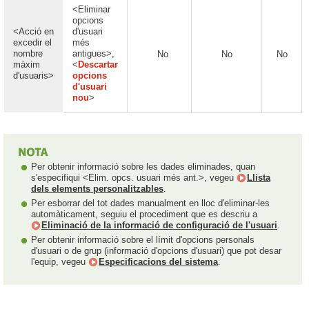
<Eliminar
opcions
<Acció en
d'usuari
excedir el
més
nombre
antigues>,
No
No
No
màxim
<
Descartar
d'usuaris>
opcions
d'usuari
nou
>
Per obtenir informació sobre les dades eliminades, quan
s'especifiqui <Elim. opcs. usuari més ant.>, vegeu
Llista
dels elements personalitzables
.
Per esborrar del tot dades manualment en lloc d'eliminar-les
automàticament, seguiu el procediment que es descriu a
Eliminació de la informació de configuració de l'usuari
.
Per obtenir informació sobre el límit d'opcions personals
d'usuari o de grup (informació d'opcions d'usuari) que pot desar
l'equip, vegeu
Especificacions del sistema
.