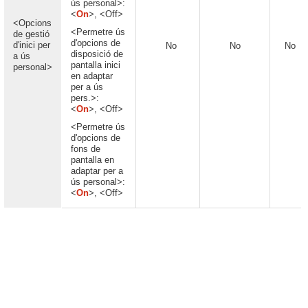
ús personal>:
<
On
>, <Off>
<Opcions
<Permetre ús
de gestió
d'opcions de
d'inici per
No
No
No
disposició de
a ús
pantalla inici
personal>
en adaptar
per a ús
pers.>:
<
On
>, <Off>
<Permetre ús
d'opcions de
fons de
pantalla en
adaptar per a
ús personal>:
<
On
>, <Off>