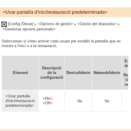
<Usar pantalla d'inici/restauració predeterminada>
(Config./Desar)
<Opcions de gestió>
<Gestió del dispositiu>
<Gestionar opcions personals>
Seleccioneu si voleu activar cada usuari per establir la pantalla que es
mostra a l'inici o a la restauració.
Es 
def
Descripció
Element
de la
DeviceAdmin
NetworkAdmin
Rem
configuració
UI 
rem
<Usar pantalla
<
On
>,
d'inici/restauració
No
No
N
<Off>
predeterminada>