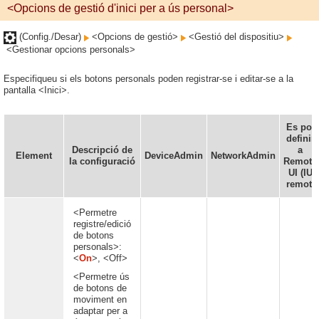
<Opcions de gestió d'inici per a ús personal>
(Config./Desar)
<Opcions de gestió>
<Gestió del dispositiu>
<Gestionar opcions personals>
Especifiqueu si els botons personals poden registrar-se i editar-se a la
pantalla <Inici>.
Es pot
definir
Descripció de
a
Element
DeviceAdmin
NetworkAdmin
la configuració
Remote
UI (IU
remot)
<Permetre
registre/edició
de botons
personals>:
<
On
>, <Off>
<Permetre ús
de botons de
moviment en
adaptar per a