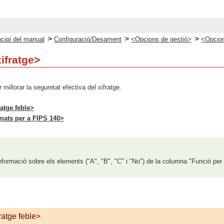
>
>
>
ncipi del manual
Configuració/Desament
<Opcions de gestió>
<Opcion
ifratge>
millorar la seguretat efectiva del xifratge.
ratge feble>
mats per a FIPS 140>
nformació sobre els elements ("A", "B", "C" i "No") de la columna "Funció per
fratge feble>