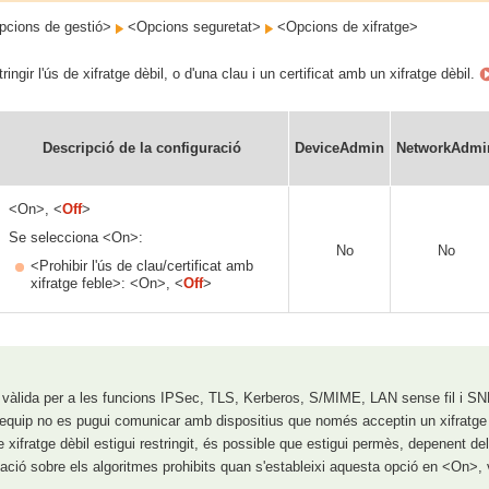
cions de gestió>
<Opcions seguretat>
<Opcions de xifratge>
ingir l'ús de xifratge dèbil, o d'una clau i un certificat amb un xifratge dèbil.
Descripció de la configuració
DeviceAdmin
NetworkAdmi
<On>, <
Off
>
Se selecciona <On>:
No
No
<Prohibir l'ús de clau/certificat amb
xifratge feble>: <On>, <
Off
>
 vàlida per a les funcions IPSec, TLS, Kerberos, S/MIME, LAN sense fil i S
'equip no es pugui comunicar amb dispositius que només acceptin un xifratge 
 xifratge dèbil estigui restringit, és possible que estigui permès, depenent del ce
mació sobre els algoritmes prohibits quan s'estableixi aquesta opció en <On>