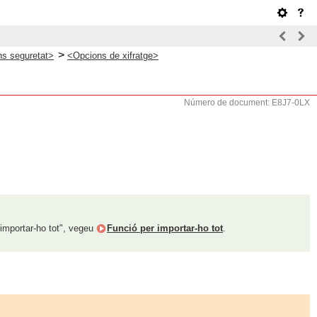
>
s seguretat>
<Opcions de xifratge>
Número de document: E8J7-0LX
 importar-ho tot", vegeu
Funció per importar-ho tot
.