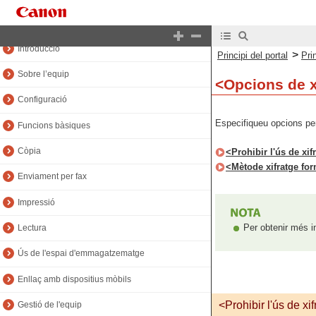
Principi del manual
Introducció
>
Principi del portal
Pri
Sobre l’equip
<Opcions de x
Configuració
Especifiqueu opcions per 
Funcions bàsiques
Còpia
<Prohibir l'ús de xif
<Mètode xifratge for
Enviament per fax
Impressió
Per obtenir més i
Lectura
Ús de l'espai d'emmagatzematge
Enllaç amb dispositius mòbils
<Prohibir l'ús de xi
Gestió de l'equip