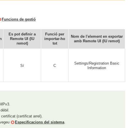
Funcions de gestió
Es pot definir a
Funció per
Nom de l'element en exportar
n
Remote UI (IU
importar-ho
amb Remote UI (IU remot)
remot)
tot
Settings/Registration Basic
Sí
C
Information
NMPv3.
dèbil.
rtificat (certificat arrel).
, vegeu
Especificacions del sistema
.