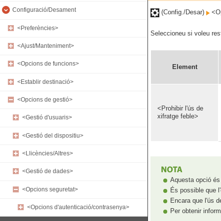
Configuració/Desament
(Config./Desar)
<Op
<Preferències>
Seleccioneu si voleu restr
<Ajust/Manteniment>
<Opcions de funcions>
Element
<Establir destinació>
<Opcions de gestió>
<Prohibir l'ús de
xifratge feble>
<Gestió d'usuaris>
<Gestió del dispositiu>
<Llicències/Altres>
<Gestió de dades>
Aquesta opció és
<Opcions seguretat>
És possible que l
Encara que l'ús de
<Opcions d'autenticació/contrasenya>
Per obtenir infor