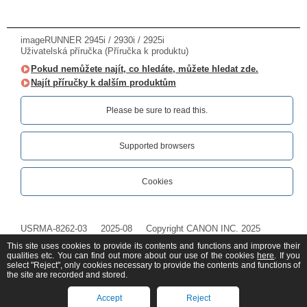
imageRUNNER 2945i / 2930i / 2925i
Uživatelská příručka (Příručka k produktu)
Pokud nemůžete najít, co hledáte, můžete hledat zde.
Najít příručky k dalším produktům
Please be sure to read this.‎
Supported browsers
Cookies
USRMA-8262-03
2025-08
Copyright CANON INC. 2025
This site uses cookies to provide its contents and functions and improve their
qualities etc. You can find out more about our use of the cookies
here
. If you
select "Reject", only cookies necessary to provide the contents and functions of
the site are recorded and stored.
Accept
Reject