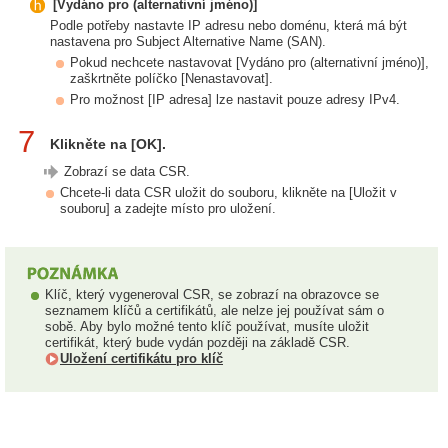
[Vydáno pro (alternativní jméno)]
Podle potřeby nastavte IP adresu nebo doménu, která má být
nastavena pro Subject Alternative Name (SAN).
Pokud nechcete nastavovat [Vydáno pro (alternativní jméno)],
zaškrtněte políčko [Nenastavovat].
Pro možnost [IP adresa] lze nastavit pouze adresy IPv4.
7
Klikněte na [OK].
Zobrazí se data CSR.
Chcete-li data CSR uložit do souboru, klikněte na [Uložit v
souboru] a zadejte místo pro uložení.
Klíč, který vygeneroval CSR, se zobrazí na obrazovce se
seznamem klíčů a certifikátů, ale nelze jej používat sám o
sobě. Aby bylo možné tento klíč používat, musíte uložit
certifikát, který bude vydán později na základě CSR.
Uložení certifikátu pro klíč