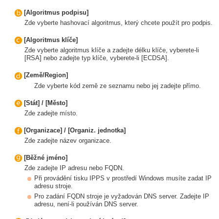
[Algoritmus podpisu]
Zde vyberte hashovací algoritmus, který chcete použít pro podpis.
[Algoritmus klíče]
Zde vyberte algoritmus klíče a zadejte délku klíče, vyberete-li
[RSA] nebo zadejte typ klíče, vyberete-li [ECDSA].
[Země/Region]
Zde vyberte kód země ze seznamu nebo jej zadejte přímo.
[Stát] / [Město]
Zde zadejte místo.
[Organizace] / [Organiz. jednotka]
Zde zadejte název organizace.
[Běžné jméno]
Zde zadejte IP adresu nebo FQDN.
Při provádění tisku IPPS v prostředí Windows musíte zadat IP
adresu stroje.
Pro zadání FQDN stroje je vyžadován DNS server. Zadejte IP
adresu, není-li používán DNS server.