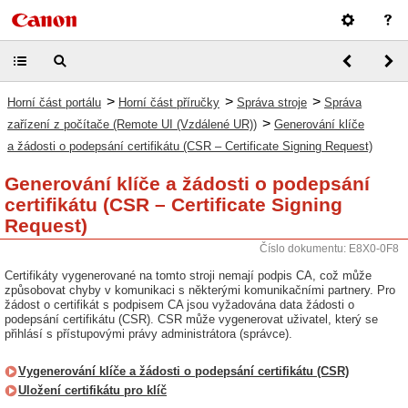
>
>
>
Horní část portálu
Horní část příručky
Správa stroje
Správa
>
zařízení z počítače (Remote UI (Vzdálené UR))
Generování klíče
a žádosti o podepsání certifikátu (CSR – Certificate Signing Request)
Generování klíče a žádosti o podepsání
certifikátu (CSR – Certificate Signing
Request)
Číslo dokumentu: E8X0-0F8
Certifikáty vygenerované na tomto stroji nemají podpis CA, což může
způsobovat chyby v komunikaci s některými komunikačními partnery. Pro
žádost o certifikát s podpisem CA jsou vyžadována data žádosti o
podepsání certifikátu (CSR). CSR může vygenerovat uživatel, který se
přihlásí s přístupovými právy administrátora (správce).
Vygenerování klíče a žádosti o podepsání certifikátu (CSR)
Uložení certifikátu pro klíč