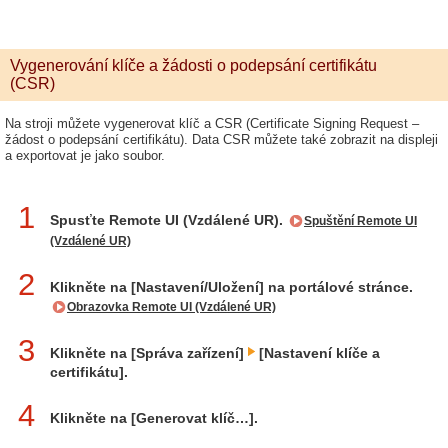
Vygenerování klíče a žádosti o podepsání certifikátu
(CSR)
Na stroji můžete vygenerovat klíč a CSR (Certificate Signing Request –
žádost o podepsání certifikátu). Data CSR můžete také zobrazit na displeji
a exportovat je jako soubor.
1
Spusťte Remote UI (Vzdálené UR).
Spuštění Remote UI
(Vzdálené UR)
2
Klikněte na [Nastavení/Uložení] na portálové stránce.
Obrazovka Remote UI (Vzdálené UR)
3
Klikněte na [Správa zařízení]
[Nastavení klíče a
certifikátu].
4
Klikněte na [Generovat klíč…].