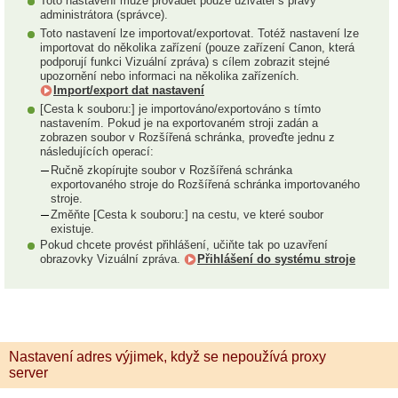
Toto nastavení může provádět pouze uživatel s právy
administrátora (správce).
Toto nastavení lze importovat/exportovat. Totéž nastavení lze
importovat do několika zařízení (pouze zařízení Canon, která
podporují funkci Vizuální zpráva) s cílem zobrazit stejné
upozornění nebo informaci na několika zařízeních.
Import/export dat nastavení
[Cesta k souboru:] je importováno/exportováno s tímto
nastavením. Pokud je na exportovaném stroji zadán a
zobrazen soubor v Rozšířená schránka, proveďte jednu z
následujících operací:
Ručně zkopírujte soubor v Rozšířená schránka
exportovaného stroje do Rozšířená schránka importovaného
stroje.
Změňte [Cesta k souboru:] na cestu, ve které soubor
existuje.
Pokud chcete provést přihlášení, učiňte tak po uzavření
obrazovky Vizuální zpráva.
Přihlášení do systému stroje
Nastavení adres výjimek, když se nepoužívá proxy
server