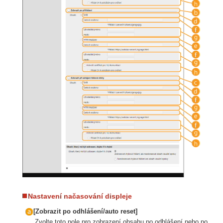
Nastavení načasování displeje
[Zobrazit po odhlášení/auto reset]
Zvolte toto pole pro zobrazení obsahu po odhlášení nebo po