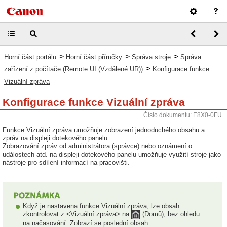
>
>
>
Horní část portálu
Horní část příručky
Správa stroje
Správa
>
zařízení z počítače (Remote UI (Vzdálené UR))
Konfigurace funkce
Vizuální zpráva
Konfigurace funkce Vizuální zpráva
Číslo dokumentu: E8X0-0FU
Funkce Vizuální zpráva umožňuje zobrazení jednoduchého obsahu a
zpráv na displeji dotekového panelu.
Zobrazování zpráv od administrátora (správce) nebo oznámení o
událostech atd. na displeji dotekového panelu umožňuje využití stroje jako
nástroje pro sdílení informací na pracovišti.
Když je nastavena funkce Vizuální zpráva, lze obsah
zkontrolovat z <Vizuální zpráva> na
(Domů), bez ohledu
na načasování. Zobrazí se poslední obsah.