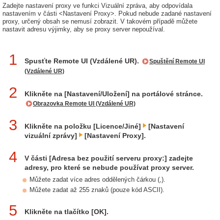
Zadejte nastavení proxy ve funkci Vizuální zpráva, aby odpovídala
nastavením v části <Nastavení Proxy>. Pokud nebude zadané nastavení
proxy, určený obsah se nemusí zobrazit. V takovém případě můžete
nastavit adresu výjimky, aby se proxy server nepoužíval.
1
Spusťte Remote UI (Vzdálené UR).
Spuštění Remote UI
(Vzdálené UR)
2
Klikněte na [Nastavení/Uložení] na portálové stránce.
Obrazovka Remote UI (Vzdálené UR)
3
Klikněte na položku [Licence/Jiné]
[Nastavení
vizuální zprávy]
[Nastavení Proxy].
4
V části [Adresa bez použití serveru proxy:] zadejte
adresy, pro které se nebude používat proxy server.
Můžete zadat více adres oddělených čárkou (,).
Můžete zadat až 255 znaků (pouze kód ASCII).
5
Klikněte na tlačítko [OK].