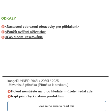
ODKAZY
<Nastavení zobrazení obrazovky pro přihlášení>
<Použít ověření uživatele>
<Čas autom. resetování>
imageRUNNER 2945i / 2930i / 2925i
Uživatelská příručka (Příručka k produktu)
Pokud nemůžete najít, co hledáte, můžete hledat zde.
Najít příručky k dalším produktům
Please be sure to read this.‎