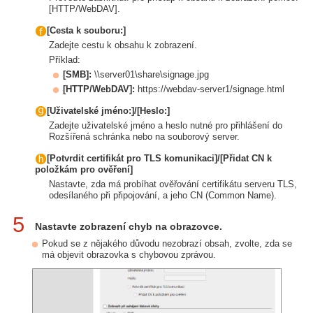
[HTTP/WebDAV].
[Cesta k souboru:]
Zadejte cestu k obsahu k zobrazení.
Příklad:
[SMB]
:
\\server01\share\signage.jpg
[HTTP/WebDAV]
:
https://webdav-server1/signage.html
[Uživatelské jméno:]/[Heslo:]
Zadejte uživatelské jméno a heslo nutné pro přihlášení do
Rozšířená schránka nebo na souborový server.
[Potvrdit certifikát pro TLS komunikaci]/[Přidat CN k
položkám pro ověření]
Nastavte, zda má probíhat ověřování certifikátu serveru TLS,
odesílaného při připojování, a jeho CN (Common Name).
5
Nastavte zobrazení chyb na obrazovce.
Pokud se z nějakého důvodu nezobrazí obsah, zvolte, zda se
má objevit obrazovka s chybovou zprávou.