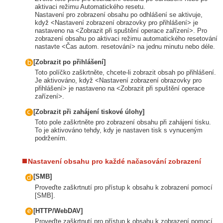
aktivaci režimu Automatického resetu.
Nastavení pro zobrazení obsahu po odhlášení se aktivuje,
když <Nastavení zobrazení obrazovky pro přihlášení> je
nastaveno na <Zobrazit při spuštění operace zařízení>. Pro
zobrazení obsahu po aktivaci režimu automatického resetování
nastavte <Čas autom. resetování> na jednu minutu nebo déle.
[Zobrazit po přihlášení]
Toto políčko zaškrtněte, chcete-li zobrazit obsah po přihlášení.
Je aktivováno, když <Nastavení zobrazení obrazovky pro
přihlášení> je nastaveno na <Zobrazit při spuštění operace
zařízení>.
[Zobrazit při zahájení tiskové úlohy]
Toto pole zaškrtněte pro zobrazení obsahu při zahájení tisku.
To je aktivováno tehdy, kdy je nastaven tisk s vynuceným
podržením.
Nastavení obsahu pro každé načasování zobrazení
[SMB]
Proveďte zaškrtnutí pro přístup k obsahu k zobrazení pomocí
[SMB].
[HTTP/WebDAV]
Proveďte zaškrtnutí pro přístup k obsahu k zobrazení pomocí