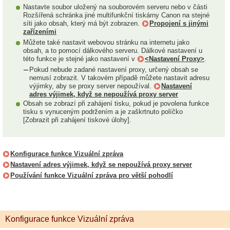
Nastavte soubor uložený na souborovém serveru nebo v části
Rozšířená schránka jiné multifunkční tiskárny Canon na stejné
síti jako obsah, který má být zobrazen.
Propojení s jinými
zařízeními
Můžete také nastavit webovou stránku na internetu jako
obsah, a to pomocí dálkového serveru. Dálkové nastavení u
této funkce je stejné jako nastavení v
<Nastavení Proxy>
.
Pokud nebude zadané nastavení proxy, určený obsah se
nemusí zobrazit. V takovém případě můžete nastavit adresu
výjimky, aby se proxy server nepoužíval.
Nastavení
adres výjimek, když se nepoužívá proxy server
Obsah se zobrazí při zahájení tisku, pokud je povolena funkce
tisku s vynuceným podržením a je zaškrtnuto políčko
[Zobrazit při zahájení tiskové úlohy].
Konfigurace funkce Vizuální zpráva
Nastavení adres výjimek, když se nepoužívá proxy server
Používání funkce Vizuální zpráva pro větší pohodlí
Konfigurace funkce Vizuální zpráva