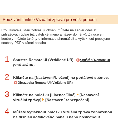
Používání funkce Vizuální zpráva pro větší pohodlí
Pro uživatele, kteří zobrazují obsah, můžete na server odeslat
přihlašovací údaje (uživatelské jméno a název domény). Za účelem
kontroly můžete také tyto informace shromáždit a vytisknout propojené
soubory PDF v rámci obsahu.
1
Spusťte Remote UI (Vzdálené UR).
Spuštění Remote UI
(Vzdálené UR)
2
Klikněte na [Nastavení/Uložení] na portálové stránce.
Obrazovka Remote UI (Vzdálené UR)
3
Klikněte na položku [Licence/Jiné]
[Nastavení
vizuální zprávy]
[Nastavení zabezpečení].
4
Můžete vytisknout položku Vizuální zpráva zobrazenou
na displeji dotykového panelu nebo poskytnout