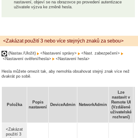
nastavení, objeví se na obrazovce po provedení autentizace
uživatele výzva ke změně hesla.
<Zakázat použití 3 nebo více stejných znaků za sebou>
(Nastav./Uložit)
<Nastavení správy>
<Nast. zabezpečení>
<Nastavení ověření/hesla>
<Nastavení hesla>
Hesla můžete omezit tak, aby nemohla obsahovat stejný znak více než
dvakrát po sobě.
Lze
nastavit v
Popis
Remote UI
Položka
DeviceAdmin
NetworkAdmin
I
nastavení
(Vzdálené
uživatelské
rozhraní)
<Zakázat
použití 3