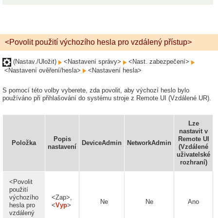
<Povolit použití výchozího hesla pro vzdálený přístup>
(Nastav./Uložit)
<Nastavení správy>
<Nast. zabezpečení>
<Nastavení ověření/hesla>
<Nastavení hesla>
S pomocí této volby vyberete, zda povolit, aby výchozí heslo bylo
používáno při přihlašování do systému stroje z Remote UI (Vzdálené UR).
Lze
nastavit v
Popis
Remote UI
Položka
DeviceAdmin
NetworkAdmin
nastavení
(Vzdálené
uživatelské
rozhraní)
<Povolit
použití
výchozího
<Zap>,
Ne
Ne
Ano
hesla pro
<
Vyp
>
vzdálený