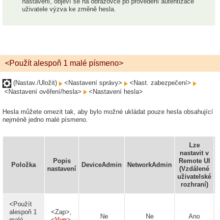
nastavení, objeví se na obrazovce po provedení autentizace
uživatele výzva ke změně hesla.
<Použít alespoň 1 malé písmeno>
(Nastav./Uložit)
<Nastavení správy>
<Nast. zabezpečení>
<Nastavení ověření/hesla>
<Nastavení hesla>
Hesla můžete omezit tak, aby bylo možné ukládat pouze hesla obsahující
nejméně jedno malé písmeno.
Lze
nastavit v
Popis
Remote UI
Položka
DeviceAdmin
NetworkAdmin
I
nastavení
(Vzdálené
uživatelské
rozhraní)
<Použít
alespoň 1
<Zap>,
Ne
Ne
Ano
malé
<
Vyp
>