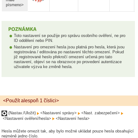
písmeno>
Toto nastavení se použije pro správu osobního ověření, ne pro
ID oddělení nebo PIN.
Nastavení pro omezení hesla jsou platná pro hesla, která jsou
registrována / editována po nastavení těchto omezení. Pokud
již registrované heslo překročí omezení určená pro tato
nastavení, objeví se na obrazovce po provedení autentizace
uživatele výzva ke změně hesla.
<Použít alespoň 1 číslici>
(Nastav./Uložit)
<Nastavení správy>
<Nast. zabezpečení>
<Nastavení ověření/hesla>
<Nastavení hesla>
Hesla můžete omezit tak, aby bylo možné ukládat pouze hesla obsahující
nejméně jedno číslo.