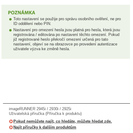
Toto nastavení se použije pro správu osobního ověření, ne pro
ID oddělení nebo PIN.
Nastavení pro omezení hesla jsou platná pro hesla, která jsou
registrována / editována po nastavení těchto omezení. Pokud
již registrované heslo překročí omezení určená pro tato
nastavení, objeví se na obrazovce po provedení autentizace
uživatele výzva ke změně hesla.
imageRUNNER 2945i / 2930i / 2925i
Uživatelská příručka (Příručka k produktu)
Pokud nemůžete najít, co hledáte, můžete hledat zde.
Najít příručky k dalším produktům