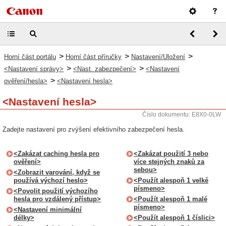
>
>
>
Horní část portálu
Horní část příručky
Nastavení/Uložení
>
>
<Nastavení správy>
<Nast. zabezpečení>
<Nastavení
>
ověření/hesla>
<Nastavení hesla>
<Nastavení hesla>
Číslo dokumentu: E8X0-0LW
Zadejte nastavení pro zvýšení efektivního zabezpečení hesla.
<Zakázat caching hesla pro
<Zakázat použití 3 nebo
ověření>
více stejných znaků za
sebou>
<Zobrazit varování, když se
používá výchozí heslo>
<Použít alespoň 1 velké
písmeno>
<Povolit použití výchozího
hesla pro vzdálený přístup>
<Použít alespoň 1 malé
písmeno>
<Nastavení minimální
délky>
<Použít alespoň 1 číslici>