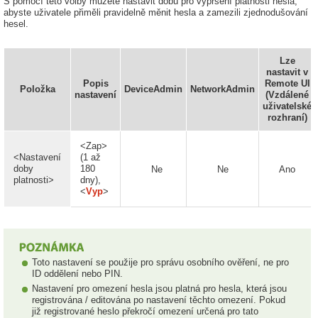
S pomocí této volby můžete nastavit dobu pro vypršení platnosti hesla,
abyste uživatele přiměli pravidelně měnit hesla a zamezili zjednodušování
hesel.
Lze
nastavit v
Popis
Remote UI
Položka
DeviceAdmin
NetworkAdmin
nastavení
(Vzdálené
uživatelské
rozhraní)
<Zap>
<Nastavení
(1 až
doby
180
Ne
Ne
Ano
platnosti>
dny),
<
Vyp
>
Toto nastavení se použije pro správu osobního ověření, ne pro
ID oddělení nebo PIN.
Nastavení pro omezení hesla jsou platná pro hesla, která jsou
registrována / editována po nastavení těchto omezení. Pokud
již registrované heslo překročí omezení určená pro tato