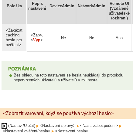
Popis
Remote UI
Položka
DeviceAdmin
NetworkAdmin
I
nastavení
(Vzdálené
uživatelské
rozhraní)
<Zakázat
caching
<Zap>,
Ne
Ne
Ano
hesla pro
<
Vyp
>
ověření>
Bez ohledu na toto nastavení se hesla neukládají do protokolu
nepotvrzených uživatelů a uživatelů v roli hosta.
<Zobrazit varování, když se používá výchozí heslo>
(Nastav./Uložit)
<Nastavení správy>
<Nast. zabezpečení>
<Nastavení ověření/hesla>
<Nastavení hesla>