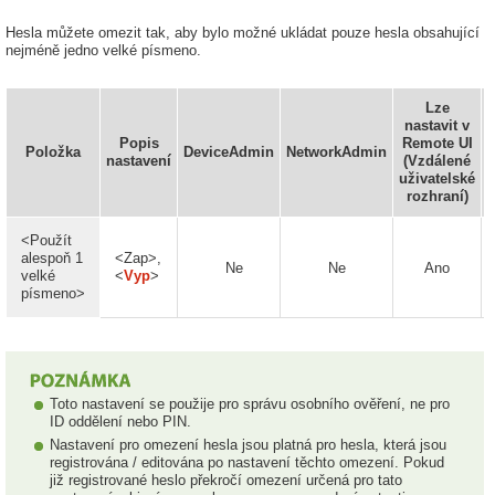
Hesla můžete omezit tak, aby bylo možné ukládat pouze hesla obsahující
nejméně jedno velké písmeno.
Lze
nastavit v
Popis
Remote UI
Položka
DeviceAdmin
NetworkAdmin
I
nastavení
(Vzdálené
uživatelské
rozhraní)
<Použít
alespoň 1
<Zap>,
Ne
Ne
Ano
velké
<
Vyp
>
písmeno>
Toto nastavení se použije pro správu osobního ověření, ne pro
ID oddělení nebo PIN.
Nastavení pro omezení hesla jsou platná pro hesla, která jsou
registrována / editována po nastavení těchto omezení. Pokud
již registrované heslo překročí omezení určená pro tato