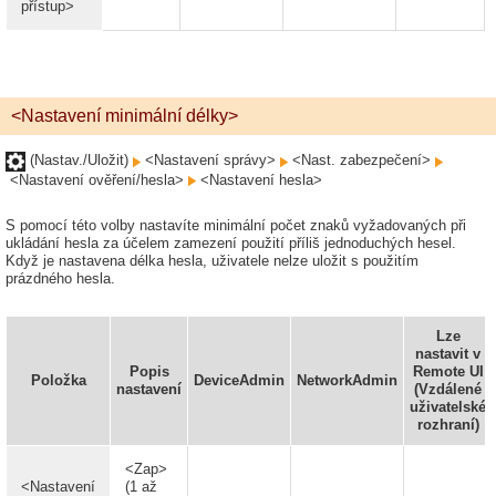
přístup>
<Nastavení minimální délky>
(Nastav./Uložit)
<Nastavení správy>
<Nast. zabezpečení>
<Nastavení ověření/hesla>
<Nastavení hesla>
S pomocí této volby nastavíte minimální počet znaků vyžadovaných při
ukládání hesla za účelem zamezení použití příliš jednoduchých hesel.
Když je nastavena délka hesla, uživatele nelze uložit s použitím
prázdného hesla.
Lze
nastavit v
Popis
Remote UI
Položka
DeviceAdmin
NetworkAdmin
nastavení
(Vzdálené
uživatelské
rozhraní)
<Zap>
<Nastavení
(1 až