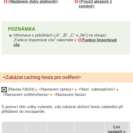
<Nastavení doby platnosti>
<Použít alespoň 1
symbol>
Informace o položkách („A“, „B“, „C“ a „No“) ve sloupci
„Funkce Importovat vše“ naleznete v
Funkce Importovat
vše
.
<Zakázat caching hesla pro ověření>
(Nastav./Uložit)
<Nastavení správy>
<Nast. zabezpečení>
<Nastavení ověření/hesla>
<Nastavení hesla>
S pomocí této volby vyberete, zda zakázat uložení hesla zadaného při
přihlášení do mezipaměti.
Lze
nastavit v