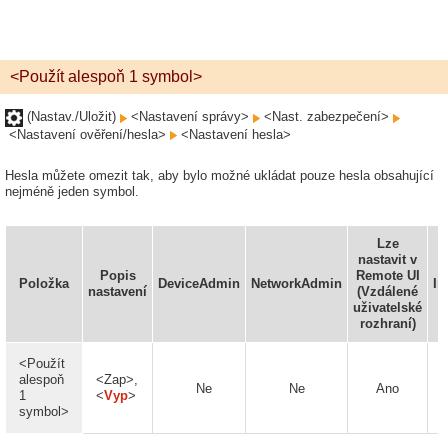
<Použít alespoň 1 symbol>
(Nastav./Uložit)
<Nastavení správy>
<Nast. zabezpečení>
<Nastavení ověření/hesla>
<Nastavení hesla>
Hesla můžete omezit tak, aby bylo možné ukládat pouze hesla obsahující
nejméně jeden symbol.
Lze
nastavit v
Popis
Remote UI
Položka
DeviceAdmin
NetworkAdmin
Im
nastavení
(Vzdálené
uživatelské
rozhraní)
<Použít
alespoň
<Zap>,
Ne
Ne
Ano
1
<
Vyp
>
symbol>