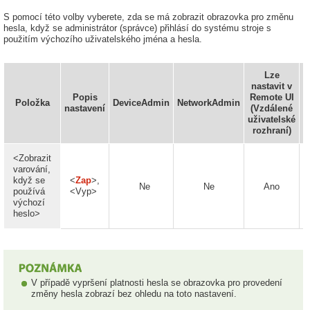
S pomocí této volby vyberete, zda se má zobrazit obrazovka pro změnu
hesla, když se administrátor (správce) přihlásí do systému stroje s
použitím výchozího uživatelského jména a hesla.
Lze
nastavit v
Popis
Remote UI
Položka
DeviceAdmin
NetworkAdmin
I
nastavení
(Vzdálené
uživatelské
rozhraní)
<Zobrazit
varování,
když se
<
Zap
>,
Ne
Ne
Ano
používá
<Vyp>
výchozí
heslo>
V případě vypršení platnosti hesla se obrazovka pro provedení
změny hesla zobrazí bez ohledu na toto nastavení.