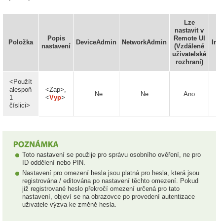
Lze
nastavit v
F
Popis
Remote UI
Položka
DeviceAdmin
NetworkAdmin
Im
nastavení
(Vzdálené
uživatelské
rozhraní)
<Použít
alespoň
<Zap>,
Ne
Ne
Ano
1
<
Vyp
>
číslici>
Toto nastavení se použije pro správu osobního ověření, ne pro
ID oddělení nebo PIN.
Nastavení pro omezení hesla jsou platná pro hesla, která jsou
registrována / editována po nastavení těchto omezení. Pokud
již registrované heslo překročí omezení určená pro tato
nastavení, objeví se na obrazovce po provedení autentizace
uživatele výzva ke změně hesla.