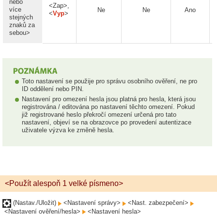
nebo
<Zap>,
více
Ne
Ne
Ano
<
Vyp
>
stejných
znaků za
sebou>
Toto nastavení se použije pro správu osobního ověření, ne pro
ID oddělení nebo PIN.
Nastavení pro omezení hesla jsou platná pro hesla, která jsou
registrována / editována po nastavení těchto omezení. Pokud
již registrované heslo překročí omezení určená pro tato
nastavení, objeví se na obrazovce po provedení autentizace
uživatele výzva ke změně hesla.
<Použít alespoň 1 velké písmeno>
(Nastav./Uložit)
<Nastavení správy>
<Nast. zabezpečení>
<Nastavení ověření/hesla>
<Nastavení hesla>