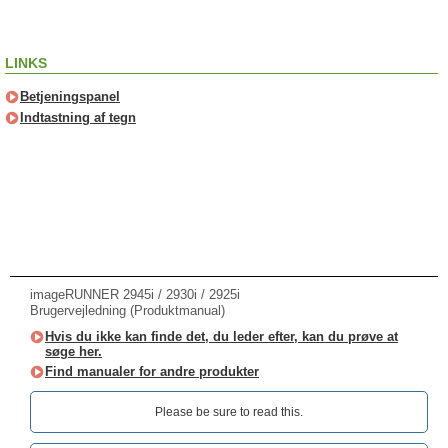
LINKS
Betjeningspanel
Indtastning af tegn
imageRUNNER 2945i / 2930i / 2925i
Brugervejledning (Produktmanual)
Hvis du ikke kan finde det, du leder efter, kan du prøve at
søge her.
Find manualer for andre produkter
Please be sure to read this.‎