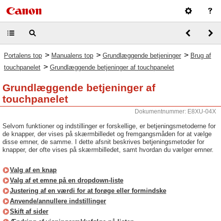
>
>
>
Portalens top
Manualens top
Grundlæggende betjeninger
Brug af
>
touchpanelet
Grundlæggende betjeninger af touchpanelet
Grundlæggende betjeninger af
touchpanelet
Dokumentnummer: E8XU-04X
Selvom funktioner og indstillinger er forskellige, er betjeningsmetoderne for
de knapper, der vises på skærmbilledet og fremgangsmåden for at vælge
disse emner, de samme. I dette afsnit beskrives betjeningsmetoder for
knapper, der ofte vises på skærmbilledet, samt hvordan du vælger emner.
Valg af en knap
Valg af et emne på en dropdown-liste
Justering af en værdi for at forøge eller formindske
Anvende/annullere indstillinger
Skift af sider