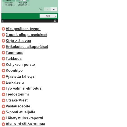
Alkuperäisen tyyppi
2-puol. alkup. asetukset
Kirja > 2 sivua
Erikokoiset alkuperäiset
Tummuus
Tarkkuus
Kehyksen poisto
Koontityö
Ajastettu lähetys
Esikatselu
Työ valmis -ilmoitus
Tiedostonimi
Otsake/Viesti
Vastausosoite
S-posti etusijalla
Lähetystulos -raportti
Alkup. sisällön suunta