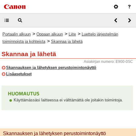
>
>
>
Portaalin alkuun
Oppaan alkuun
Liite
Luettelo järjestelmän
>
toiminnoista ja kohteista
Skannaa ja lähetä
Skannaa ja lähetä
Asiakirjan numero: E900-0SC
Skannauksen ja lähetyksen perustoimintonäyttö
Lisäasetukset
Käyttämässäsi laitteessa ei välttämättä ole joitakin toimintoja.
Skannauksen ja lähetyksen perustoimintonäyttö