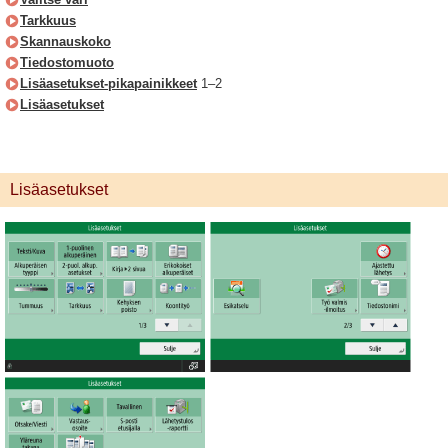
Tarkkuus
Skannauskoko
Tiedostomuoto
Lisäasetukset-pikapainikkeet
1–2
Lisäasetukset
Lisäasetukset