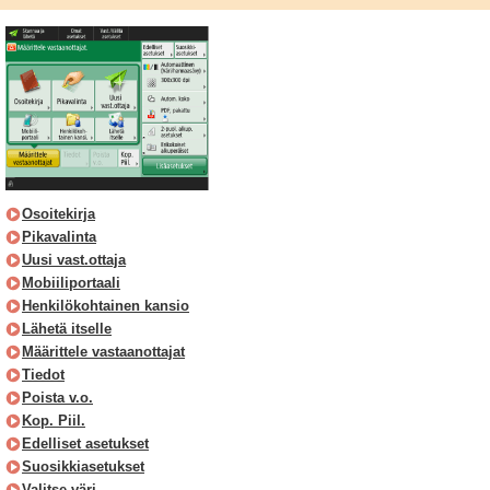
Osoitekirja
Pikavalinta
Uusi vast.ottaja
Mobiiliportaali
Henkilökohtainen kansio
Lähetä itselle
Määrittele vastaanottajat
Tiedot
Poista v.o.
Kop. Piil.
Edelliset asetukset
Suosikkiasetukset
Valitse väri