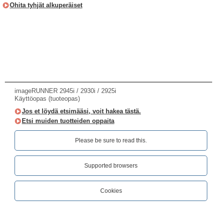
Ohita tyhjät alkuperäiset
imageRUNNER 2945i / 2930i / 2925i
Käyttöopas (tuoteopas)
Jos et löydä etsimääsi, voit hakea tästä.
Etsi muiden tuotteiden oppaita
Please be sure to read this.‎
Supported browsers
Cookies