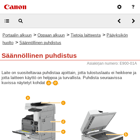
>
>
>
Portaalin alkuun
Oppaan alkuun
Tietoja laitteesta
Pääyksikön
>
huolto
Säännöllinen puhdistus
Säännöllinen puhdistus
Asiakirjan numero: E900-01A
Laite on suositeltavaa puhdistaa ajoittain, jotta tulostuslaatu ei heikkene ja
jotta laitteen käyttö on helppoa ja turvallista. Puhdista seuraavissa
kuvissa näytetyt kohdat
–
.