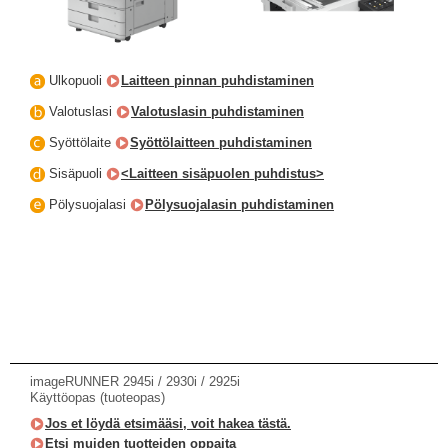
Ulkopuoli
Laitteen pinnan puhdistaminen
Valotuslasi
Valotuslasin puhdistaminen
Syöttölaite
Syöttölaitteen puhdistaminen
Sisäpuoli
<Laitteen sisäpuolen puhdistus>
Pölysuojalasi
Pölysuojalasin puhdistaminen
imageRUNNER 2945i / 2930i / 2925i
Käyttöopas (tuoteopas)
Jos et löydä etsimääsi, voit hakea tästä.
Etsi muiden tuotteiden oppaita