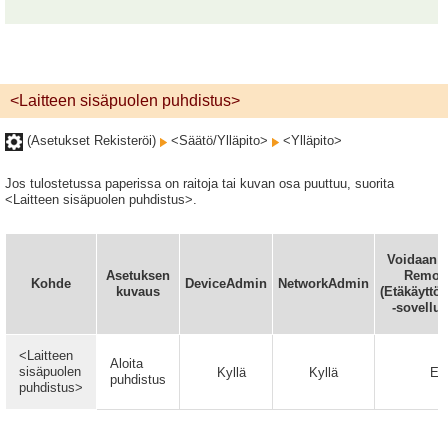
<Laitteen sisäpuolen puhdistus>
(Asetukset Rekisteröi)
<Säätö/Ylläpito>
<Ylläpito>
Jos tulostetussa paperissa on raitoja tai kuvan osa puuttuu, suorita
<Laitteen sisäpuolen puhdistus>.
Voidaan a
Asetuksen
Remote
Kohde
DeviceAdmin
NetworkAdmin
kuvaus
(Etäkäyttöl
-sovellu
<Laitteen
Aloita
sisäpuolen
Kyllä
Kyllä
Ei
puhdistus
puhdistus>