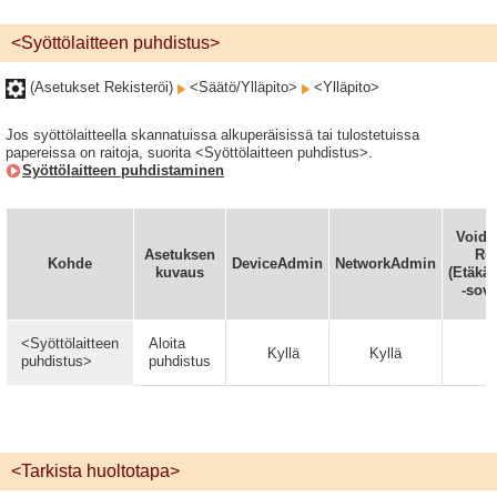
<Syöttölaitteen puhdistus>
(Asetukset Rekisteröi)
<Säätö/Ylläpito>
<Ylläpito>
Jos syöttölaitteella skannatuissa alkuperäisissä tai tulostetuissa
papereissa on raitoja, suorita <Syöttölaitteen puhdistus>.
Syöttölaitteen puhdistaminen
Voida
Asetuksen
Re
Kohde
DeviceAdmin
NetworkAdmin
kuvaus
(Etäkäy
-sove
<Syöttölaitteen
Aloita
Kyllä
Kyllä
puhdistus>
puhdistus
<Tarkista huoltotapa>