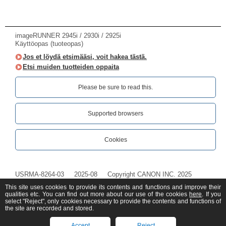
imageRUNNER 2945i / 2930i / 2925i
Käyttöopas (tuoteopas)
Jos et löydä etsimääsi, voit hakea tästä.
Etsi muiden tuotteiden oppaita
Please be sure to read this.‎
Supported browsers
Cookies
USRMA-8264-03
2025-08
Copyright CANON INC. 2025
This site uses cookies to provide its contents and functions and improve their
qualities etc. You can find out more about our use of the cookies
here
. If you
select "Reject", only cookies necessary to provide the contents and functions of
the site are recorded and stored.
Accept
Reject