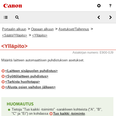
>
>
>
Portaalin alkuun
Oppaan alkuun
Asetukset/Tallennus
>
<Säätö/Ylläpito>
<Ylläpito>
<Ylläpito>
Asiakirjan numero: E900-0J9
Määritä laitteen automaattisen puhdistuksen asetukset.
<Laitteen sisäpuolen puhdistus>
<Syöttölaitteen puhdistus>
<Tarkista huoltotapa>
<Alusta osien vaihdon jälkeen>
Tietoja "Tuo kaikki -toiminto" -sarakkeen kohteista ("A", "B",
"C" ja "Ei") on kohdassa
Tuo kaikki -toiminto
.