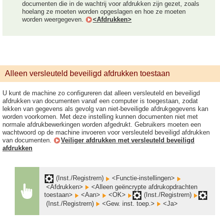
documenten die in de wachtrij voor afdrukken zijn gezet, zoals
hoelang ze moeten worden opgeslagen en hoe ze moeten
worden weergegeven.
<Afdrukken>
Alleen versleuteld beveiligd afdrukken toestaan
U kunt de machine zo configureren dat alleen versleuteld en beveiligd
afdrukken van documenten vanaf een computer is toegestaan, zodat
lekken van gegevens als gevolg van niet-beveiligde afdrukgegevens kan
worden voorkomen. Met deze instelling kunnen documenten niet met
normale afdrukbewerkingen worden afgedrukt. Gebruikers moeten een
wachtwoord op de machine invoeren voor versleuteld beveiligd afdrukken
van documenten.
Veiliger afdrukken met versleuteld beveiligd
afdrukken
(Inst./Registrern)
<Functie-instellingen>
<Afdrukken>
<Alleen geëncrypte afdrukopdrachten
toestaan>
<Aan>
<OK>
(Inst./Registrern)
(Inst./Registrern)
<Gew. inst. toep.>
<Ja>