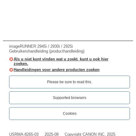
imageRUNNER 2945i / 2930i / 2925i
Gebruikershandleiding (producthandleiding)
Als u niet kunt vinden wat u zoekt, kunt u ook hier
zoeken.
Handleidingen voor andere producten zoeken
Please be sure to read this.‎
Supported browsers
Cookies
USRMA-8265-03
2025-08
Copyright CANON INC. 2025