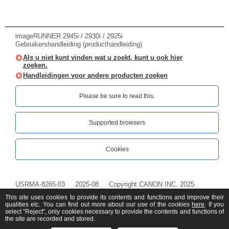
imageRUNNER 2945i / 2930i / 2925i
Gebruikershandleiding (producthandleiding)
Als u niet kunt vinden wat u zoekt, kunt u ook hier
zoeken.
Handleidingen voor andere producten zoeken
Please be sure to read this.‎
Supported browsers
Cookies
USRMA-8265-03
2025-08
Copyright CANON INC. 2025
This site uses cookies to provide its contents and functions and improve their
qualities etc. You can find out more about our use of the cookies
here
. If you
select "Reject", only cookies necessary to provide the contents and functions of
the site are recorded and stored.