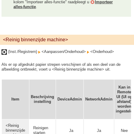
kolom "Importeer alles-functie" raadpleegt u
Importeer
alles-functie
.
<Reinig binnenzijde machine>
(Inst./Registrern)
<Aanpassen/Onderhoud>
<Onderhoud>
Als er op afgedrukt papier strepen verschijnen of als een deel van de
afbeelding ontbreekt, voert u <Reinig binnenzijde machine> uit.
Kan in
Remote
Beschrijving
UI (UI op
Item
DeviceAdmin
NetworkAdmin
instelling
afstand)
worden
ingesteld
<Reinig
Reinigen
binnenzijde
Ja
Ja
Nee
starten