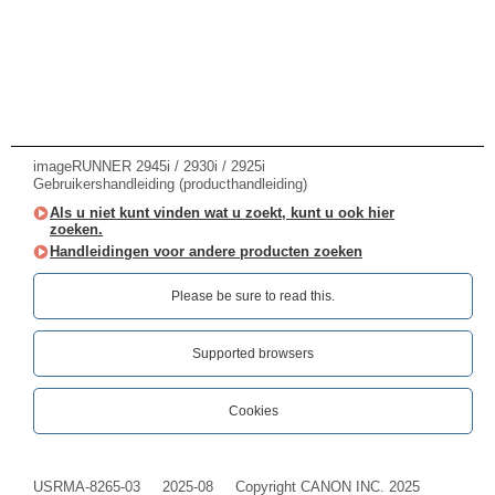
imageRUNNER 2945i / 2930i / 2925i
Gebruikershandleiding (producthandleiding)
Als u niet kunt vinden wat u zoekt, kunt u ook hier
zoeken.
Handleidingen voor andere producten zoeken
Please be sure to read this.‎
Supported browsers
Cookies
USRMA-8265-03
2025-08
Copyright CANON INC. 2025