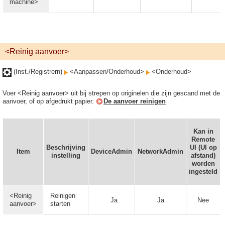
machine>
<Reinig aanvoer>
(Inst./Registrern)
<Aanpassen/Onderhoud>
<Onderhoud>
Voer <Reinig aanvoer> uit bij strepen op originelen die zijn gescand met de
aanvoer, of op afgedrukt papier.
De aanvoer reinigen
Kan in
Remote
Beschrijving
UI (UI op
Item
DeviceAdmin
NetworkAdmin
instelling
afstand)
worden
ingesteld
<Reinig
Reinigen
Ja
Ja
Nee
aanvoer>
starten