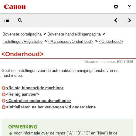
>
>
Bovenste portalpagina
Bovenste handleidingenpagina
>
>
Instellingen/Registratie
<Aanpassen/Onderhoud>
<Onderhoud>
<Onderhoud>
Documentnummer: E923-0J9
Geef de instellingen voor de automatische reinigingsfunctie van de
machine op.
<Reinig binnenzijde machine>
<Reinig aanvoer>
<Controleer onderhoudsmethode>
<Initialiseren na het vervangen v/d onderdelen>
Voor informatie over de items ("A", "B", "C" en "Nee") in de