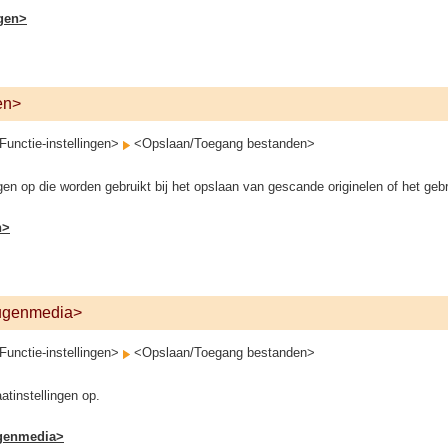
ngen>
en>
unctie-instellingen>
<Opslaan/Toegang bestanden>
gen op die worden gebruikt bij het opslaan van gescande originelen of het ge
n>
eugenmedia>
unctie-instellingen>
<Opslaan/Toegang bestanden>
tinstellingen op.
ugenmedia>