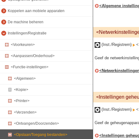
<Algemene instelli
Koppelen aan mobiele apparaten
De machine beheren
<Netwerkinstelling
Instellingen/Registratie
(Inst./Registrern)
<F
<Voorkeuren>
<Aanpassen/Onderhoud>
Geef de netwerkinstellin
<Functie-instellingen>
<Netwerkinstellinge
<Algemeen>
<Kopie>
<Instellingen geh
<Printer>
(Inst./Registrern)
<F
<Verzenden>
Geef de geheugenapparaa
<Ontvangen/Doorzenden>
<Opslaan/Toegang bestanden>
<Instellingen gehe