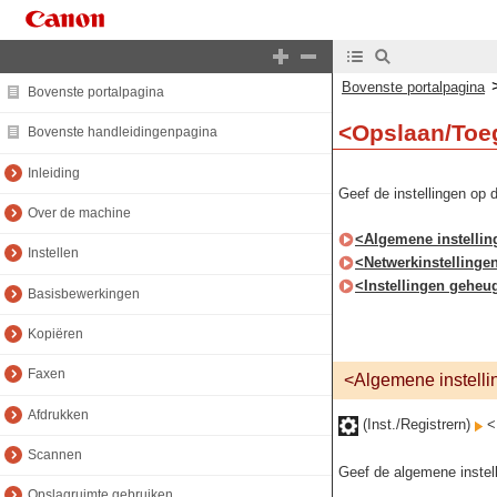
Bovenste portalpagina
Bovenste portalpagina
<Opslaan/Toe
Bovenste handleidingenpagina
Inleiding
Geef de instellingen op 
Over de machine
<Algemene instelli
Instellen
<Netwerkinstellinge
<Instellingen gehe
Basisbewerkingen
Kopiëren
Faxen
<Algemene instell
Afdrukken
(Inst./Registrern)
<F
Scannen
Geef de algemene instell
Opslagruimte gebruiken