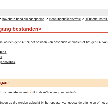
>
>
>
Bovenste handleidingenpagina
Instellingen/Registratie
<Functie-instell
gang bestanden>
die worden gebruikt bij het opslaan van gescande originelen of het gebruik v
ngen>
n>
ugenmedia>
ingen>
unctie-instellingen>
<Opslaan/Toegang bestanden>
ingen op die worden gebruikt bij het opslaan van gescande originelen of het