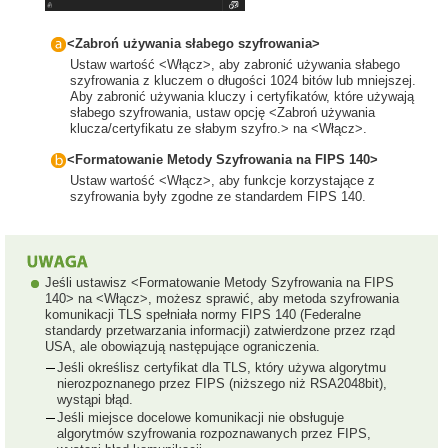
<Zabroń używania słabego szyfrowania>
Ustaw wartość <Włącz>, aby zabronić używania słabego
szyfrowania z kluczem o długości 1024 bitów lub mniejszej.
Aby zabronić używania kluczy i certyfikatów, które używają
słabego szyfrowania, ustaw opcję <Zabroń używania
klucza/certyfikatu ze słabym szyfro.> na <Włącz>.
<Formatowanie Metody Szyfrowania na FIPS 140>
Ustaw wartość <Włącz>, aby funkcje korzystające z
szyfrowania były zgodne ze standardem FIPS 140.
Jeśli ustawisz <Formatowanie Metody Szyfrowania na FIPS
140> na <Włącz>, możesz sprawić, aby metoda szyfrowania
komunikacji TLS spełniała normy FIPS 140 (Federalne
standardy przetwarzania informacji) zatwierdzone przez rząd
USA, ale obowiązują następujące ograniczenia.
Jeśli określisz certyfikat dla TLS, który używa algorytmu
nierozpoznanego przez FIPS (niższego niż RSA2048bit),
wystąpi błąd.
Jeśli miejsce docelowe komunikacji nie obsługuje
algorytmów szyfrowania rozpoznawanych przez FIPS,