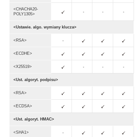
<CHACHA20-
-
-
-
POLY1305>
<Ustawie. algo. wymiany klucza>
<RSA>
-
<ECDHE>
<X25519>
-
-
-
<Ust. algoryt. podpisu>
<RSA>
<ECDSA>
<Ust. algoryt. HMAC>
<SHA1>
-