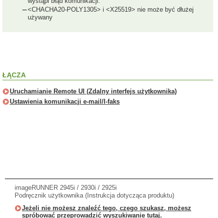
wystąpi błąd komunikacji.
<CHACHA20-POLY1305> i <X25519> nie może być dłużej
używany
ŁĄCZA
Uruchamianie Remote UI (Zdalny interfejs użytkownika)
Ustawienia komunikacji e-mail/I-faks
imageRUNNER 2945i / 2930i / 2925i
Podręcznik użytkownika (Instrukcja dotycząca produktu)
Jeżeli nie możesz znaleźć tego, czego szukasz, możesz
spróbować przeprowadzić wyszukiwanie tutaj.