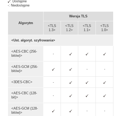
: Dostępne
-: Niedostępne
Wersja TLS
Algorytm
<TLS
<TLS
<TLS
<TLS
1.3>
1.2>
1.1>
1.0>
<Ust. algoryt. szyfrowania>
<AES-CBC (256-
-
bitów)>
<AES-GCM (256-
-
-
bitów)>
<3DES-CBC>
-
<AES-CBC (128-
-
bit)>
<AES-GCM (128-
-
-
bitów)>