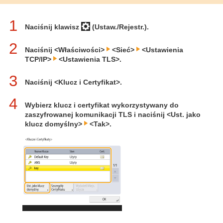
1
Naciśnij klawisz
(Ustaw./Rejestr.).
2
Naciśnij <Właściwości>
<Sieć>
<Ustawienia
TCP/IP>
<Ustawienia TLS>.
3
Naciśnij <Klucz i Certyfikat>.
4
Wybierz klucz i certyfikat wykorzystywany do
zaszyfrowanej komunikacji TLS i naciśnij <Ust. jako
klucz domyślny>
<Tak>.