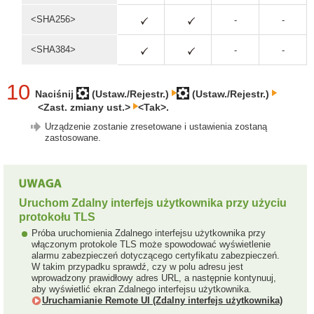
<SHA256>
-
-
<SHA384>
-
-
10
Naciśnij
(Ustaw./Rejestr.)
(Ustaw./Rejestr.)
<Zast. zmiany ust.>
<Tak>.
Urządzenie zostanie zresetowane i ustawienia zostaną
zastosowane.
Uruchom Zdalny interfejs użytkownika przy użyciu
protokołu TLS
Próba uruchomienia Zdalnego interfejsu użytkownika przy
włączonym protokole TLS może spowodować wyświetlenie
alarmu zabezpieczeń dotyczącego certyfikatu zabezpieczeń.
W takim przypadku sprawdź, czy w polu adresu jest
wprowadzony prawidłowy adres URL, a następnie kontynuuj,
aby wyświetlić ekran Zdalnego interfejsu użytkownika.
Uruchamianie Remote UI (Zdalny interfejs użytkownika)