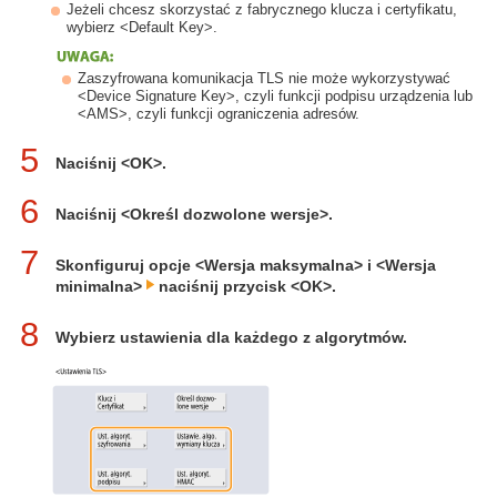
Jeżeli chcesz skorzystać z fabrycznego klucza i certyfikatu,
wybierz <Default Key>.
Zaszyfrowana komunikacja TLS nie może wykorzystywać
<Device Signature Key>, czyli funkcji podpisu urządzenia lub
<AMS>, czyli funkcji ograniczenia adresów.
5
Naciśnij <OK>.
6
Naciśnij <Określ dozwolone wersje>.
7
Skonfiguruj opcje <Wersja maksymalna> i <Wersja
minimalna>
naciśnij przycisk <OK>.
8
Wybierz ustawienia dla każdego z algorytmów.